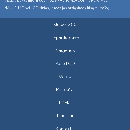
Visada būkite informuoti – UŽSIPRENUMERUOKITE PORTALO
NAUJIENAS bei LOD žinias, ir mes jas atsiųsime į Jūsų el. paštą.
Klubas 250
E-parduotuvė
Naujienos
Apie LOD
Veikla
Paukščiai
LOFK
Leidiniai
Kontaktai