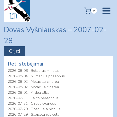
Skip
to
0
content
Dovas Vyšniauskas – 2007-02-
28
Reti stebėjimai
2026-08-06
Botaurus minutus
2026-08-04
Numenius phaeopus
2026-08-02
Motacilla cinerea
2026-08-02
Motacilla cinerea
2026-08-01
Ardea alba
2026-07-31
Falco peregrinus
2026-07-31
Circus cyaneus
2026-07-29
Ficedula albicollis
2026-07-29
Saxicola rubicola