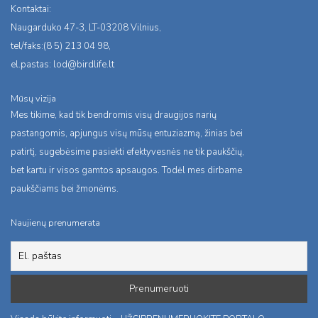
Kontaktai:
Naugarduko 47-3, LT-03208 Vilnius,
tel/faks:(8 5) 213 04 98,
el.pastas:
lod@birdlife.lt
Mūsų vizija
Mes tikime, kad tik bendromis visų draugijos narių
pastangomis, apjungus visų mūsų entuziazmą, žinias bei
patirtį, sugebėsime pasiekti efektyvesnės ne tik paukščių,
bet kartu ir visos gamtos apsaugos. Todėl mes dirbame
paukščiams bei žmonėms.
Naujienų prenumerata