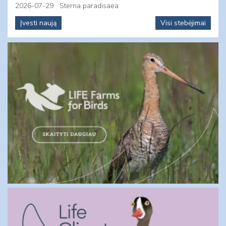
2026-07-29
Sterna paradisaea
Įvesti naują
Visi stebėjimai