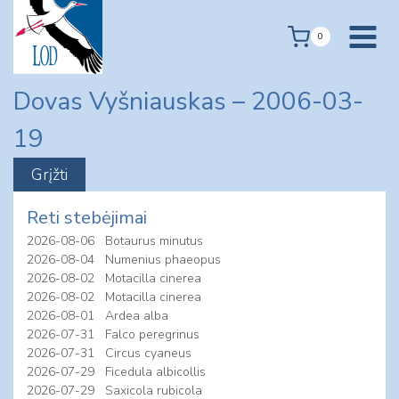
Skip
to
0
content
Dovas Vyšniauskas – 2006-03-
19
Reti stebėjimai
2026-08-06
Botaurus minutus
2026-08-04
Numenius phaeopus
2026-08-02
Motacilla cinerea
2026-08-02
Motacilla cinerea
2026-08-01
Ardea alba
2026-07-31
Falco peregrinus
2026-07-31
Circus cyaneus
2026-07-29
Ficedula albicollis
2026-07-29
Saxicola rubicola