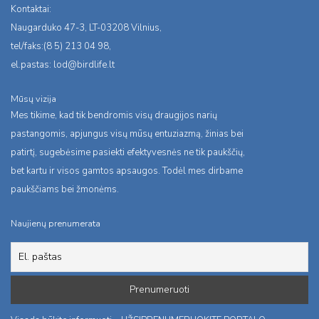
Kontaktai:
Naugarduko 47-3, LT-03208 Vilnius,
tel/faks:(8 5) 213 04 98,
el.pastas:
lod@birdlife.lt
Mūsų vizija
Mes tikime, kad tik bendromis visų draugijos narių
pastangomis, apjungus visų mūsų entuziazmą, žinias bei
patirtį, sugebėsime pasiekti efektyvesnės ne tik paukščių,
bet kartu ir visos gamtos apsaugos. Todėl mes dirbame
paukščiams bei žmonėms.
Naujienų prenumerata