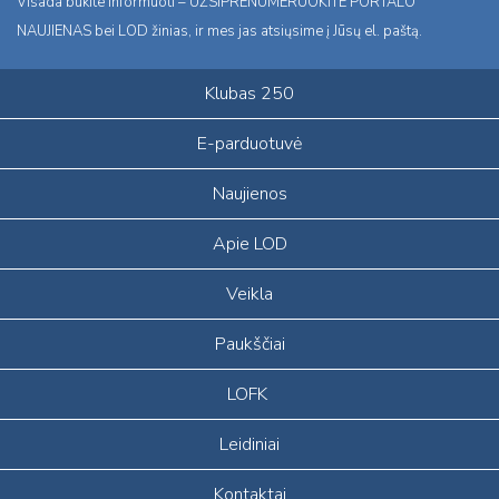
Visada būkite informuoti – UŽSIPRENUMERUOKITE PORTALO
NAUJIENAS bei LOD žinias, ir mes jas atsiųsime į Jūsų el. paštą.
Klubas 250
E-parduotuvė
Naujienos
Apie LOD
Veikla
Paukščiai
LOFK
Leidiniai
Kontaktai