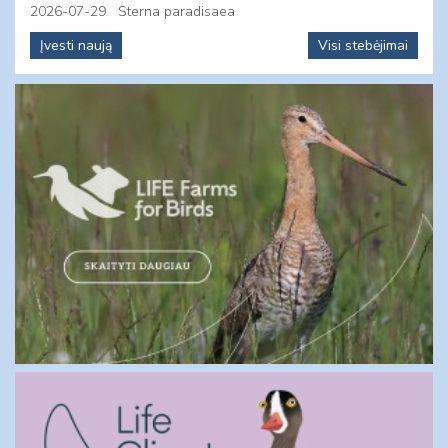
2026-07-29
Sterna paradisaea
Įvesti naują
Visi stebėjimai