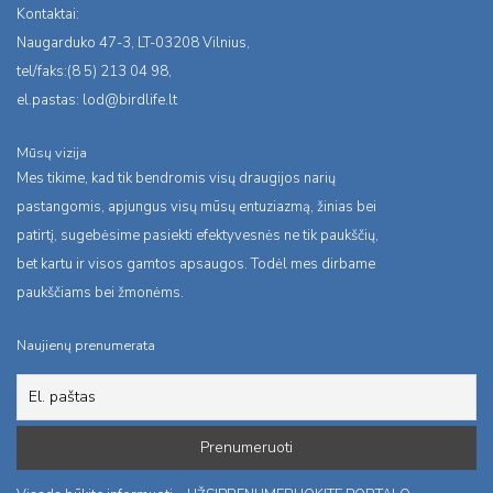
Kontaktai:
Naugarduko 47-3, LT-03208 Vilnius,
tel/faks:(8 5) 213 04 98,
el.pastas:
lod@birdlife.lt
Mūsų vizija
Mes tikime, kad tik bendromis visų draugijos narių
pastangomis, apjungus visų mūsų entuziazmą, žinias bei
patirtį, sugebėsime pasiekti efektyvesnės ne tik paukščių,
bet kartu ir visos gamtos apsaugos. Todėl mes dirbame
paukščiams bei žmonėms.
Naujienų prenumerata