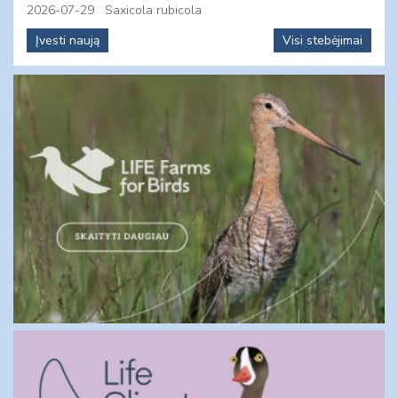
2026-07-29
Saxicola rubicola
Įvesti naują
Visi stebėjimai