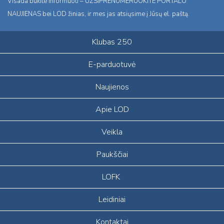
Visada būkite informuoti – UŽSIPRENUMERUOKITE PORTALO
NAUJIENAS bei LOD žinias, ir mes jas atsiųsime į Jūsų el. paštą.
Klubas 250
E-parduotuvė
Naujienos
Apie LOD
Veikla
Paukščiai
LOFK
Leidiniai
Kontaktai