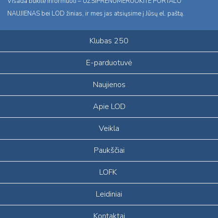
Visada būkite informuoti – UŽSIPRENUMERUOKITE PORTALO
NAUJIENAS bei LOD žinias, ir mes jas atsiųsime į Jūsų el. paštą.
Klubas 250
E-parduotuvė
Naujienos
Apie LOD
Veikla
Paukščiai
LOFK
Leidiniai
Kontaktai