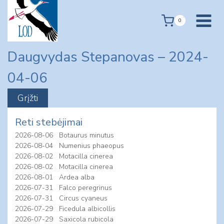
Skip
to
0
content
Daugvydas Stepanovas – 2024-
04-06
Reti stebėjimai
2026-08-06
Botaurus minutus
2026-08-04
Numenius phaeopus
2026-08-02
Motacilla cinerea
2026-08-02
Motacilla cinerea
2026-08-01
Ardea alba
2026-07-31
Falco peregrinus
2026-07-31
Circus cyaneus
2026-07-29
Ficedula albicollis
2026-07-29
Saxicola rubicola