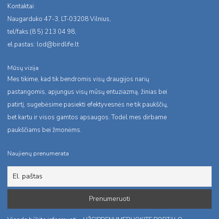
Kontaktai:
Naugarduko 47-3, LT-03208 Vilnius,
tel/faks:(8 5) 213 04 98,
el.pastas:
lod@birdlife.lt
Mūsų vizija
Mes tikime, kad tik bendromis visų draugijos narių
pastangomis, apjungus visų mūsų entuziazmą, žinias bei
patirtį, sugebėsime pasiekti efektyvesnės ne tik paukščių,
bet kartu ir visos gamtos apsaugos. Todėl mes dirbame
paukščiams bei žmonėms.
Naujienų prenumerata