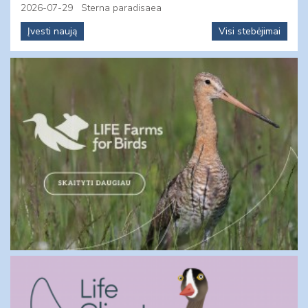
2026-07-29
Sterna paradisaea
Įvesti naują
Visi stebėjimai