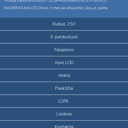
Visada būkite informuoti – UŽSIPRENUMERUOKITE PORTALO
NAUJIENAS bei LOD žinias, ir mes jas atsiųsime į Jūsų el. paštą.
Klubas 250
E-parduotuvė
Naujienos
Apie LOD
Veikla
Paukščiai
LOFK
Leidiniai
Kontaktai