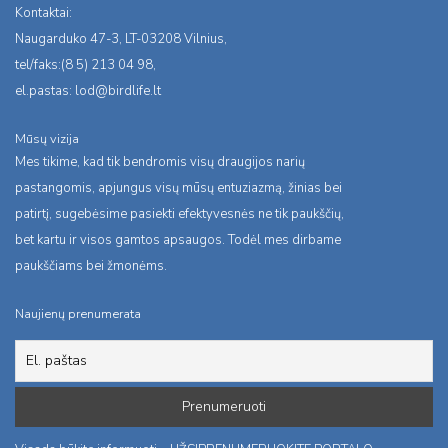
Kontaktai:
Naugarduko 47-3, LT-03208 Vilnius,
tel/faks:(8 5) 213 04 98,
el.pastas:
lod@birdlife.lt
Mūsų vizija
Mes tikime, kad tik bendromis visų draugijos narių
pastangomis, apjungus visų mūsų entuziazmą, žinias bei
patirtį, sugebėsime pasiekti efektyvesnės ne tik paukščių,
bet kartu ir visos gamtos apsaugos. Todėl mes dirbame
paukščiams bei žmonėms.
Naujienų prenumerata