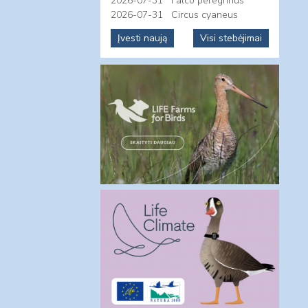
2026-07-31
Falco peregrinus
2026-07-31
Circus cyaneus
Įvesti naują
Visi stebėjimai