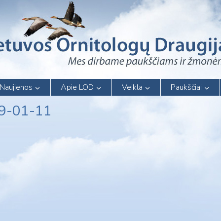
Naujienos
Apie LOD
Veikla
Paukščiai
19-01-11