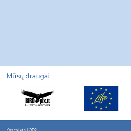
Mūsų draugai
Kas tai yra LOD?