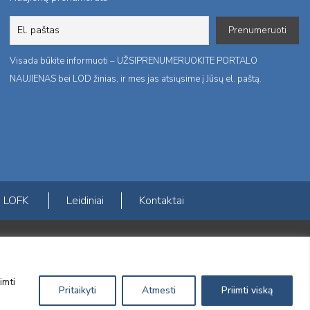
Visada būkite informuoti – UŽSIPRENUMERUOKITE PORTALO
NAUJIENAS bei LOD žinias, ir mes jas atsiųsime į Jūsų el. paštą.
LOFK
Leidiniai
Kontaktai
ktį
imti
Pritaikyti
Atmesti
Priimti viską
Sprendimas:
Electronic Solutions for Business