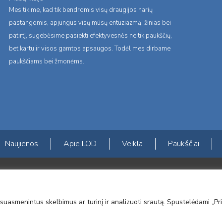
Mes tikime, kad tik bendromis visų draugijos narių
pastangomis, apjungus visų mūsų entuziazmą, žinias bei
patirtį, sugebėsime pasiekti efektyvesnės ne tik paukščių,
bet kartu ir visos gamtos apsaugos. Todėl mes dirbame
paukščiams bei žmonėms.
Naujienos
Apie LOD
Veikla
Paukščiai
s erdvės ir Norvegijos finansinių mechanizmų iš dalies finansuojamą paproje
mavimas įtraukiant visuomenę į aplinkosauginių tyrimų veiklą“ (paprojekčio
suasmenintus skelbimus ar turinį ir analizuoti srautą. Spustelėdami „Pri