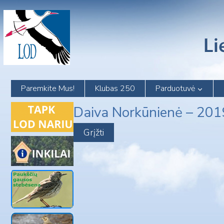
Skip
to
content
Paremkite Mus!
Klubas 250
Parduotuvė
Daiva Norkūnienė – 20