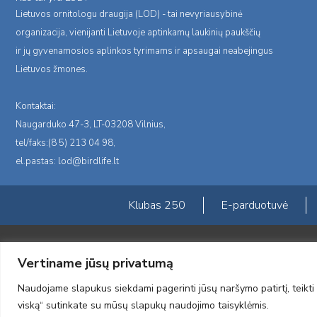
Lietuvos ornitologu draugija (LOD) - tai nevyriausybinė
organizacija, vienijanti Lietuvoje aptinkamų laukinių paukščių
ir jų gyvenamosios aplinkos tyrimams ir apsaugai neabejingus
Lietuvos žmones.
Kontaktai:
Naugarduko 47-3, LT-03208 Vilnius,
tel/faks:(8 5) 213 04 98,
el.pastas:
lod@birdlife.lt
Klubas 250
E-parduotuvė
Portalas sukurtas įgyvendinant Lietuvos Respublikos, Europos ekonominė
Vertiname jūsų privatumą
„LOD visuomeninės /gamtosauginės veiklos sustiprinimas ir įvaizdžio for
įgyvendinimo sutarties numeris 2004-LT0008-NVO-1EEE/NOR-02-059)
Naudojame slapukus siekdami pagerinti jūsų naršymo patirtį, teikti 
2012 © Lietuvos Ornitologų Draugija © 2014, Visos teisės saugomos
viską“ sutinkate su mūsų slapukų naudojimo taisyklėmis.