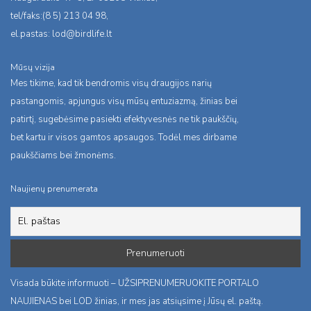
tel/faks:(8 5) 213 04 98,
el.pastas:
lod@birdlife.lt
Mūsų vizija
Mes tikime, kad tik bendromis visų draugijos narių
pastangomis, apjungus visų mūsų entuziazmą, žinias bei
patirtį, sugebėsime pasiekti efektyvesnės ne tik paukščių,
bet kartu ir visos gamtos apsaugos. Todėl mes dirbame
paukščiams bei žmonėms.
Naujienų prenumerata
Visada būkite informuoti – UŽSIPRENUMERUOKITE PORTALO
NAUJIENAS bei LOD žinias, ir mes jas atsiųsime į Jūsų el. paštą.