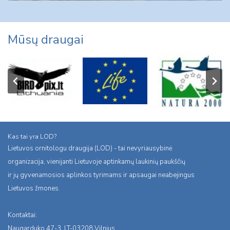
Mūsų draugai
Kas tai yra LOD?
Lietuvos ornitologu draugija (LOD) - tai nevyriausybinė
organizacija, vienijanti Lietuvoje aptinkamų laukinių paukščių
ir jų gyvenamosios aplinkos tyrimams ir apsaugai neabejingus
Lietuvos žmones.
Kontaktai:
Naugarduko 47-3, LT-03208 Vilnius,