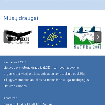
Mūsų draugai
Kas tai yra LOD?
Lietuvos ornitologu draugija (LOD) - tai nevyriausybinė
organizacija, vienijanti Lietuvoje aptinkamų laukinių paukščių
ir jų gyvenamosios aplinkos tyrimams ir apsaugai neabejingus
Lietuvos žmones.
Kontaktai:
Naugarduko 47-3, LT-03208 Vilnius,