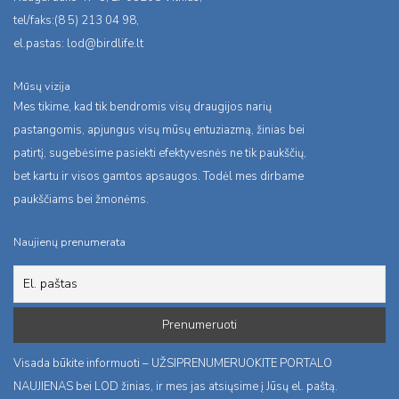
tel/faks:(8 5) 213 04 98,
el.pastas:
lod@birdlife.lt
Mūsų vizija
Mes tikime, kad tik bendromis visų draugijos narių
pastangomis, apjungus visų mūsų entuziazmą, žinias bei
patirtį, sugebėsime pasiekti efektyvesnės ne tik paukščių,
bet kartu ir visos gamtos apsaugos. Todėl mes dirbame
paukščiams bei žmonėms.
Naujienų prenumerata
Visada būkite informuoti – UŽSIPRENUMERUOKITE PORTALO
NAUJIENAS bei LOD žinias, ir mes jas atsiųsime į Jūsų el. paštą.