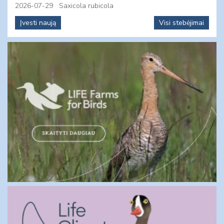
2026-07-29
Saxicola rubicola
Įvesti naują
Visi stebėjimai