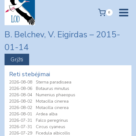
Skip
to
0
content
B. Belchev, V. Eigirdas – 2015-
01-14
Reti stebėjimai
2026-08-08
Sterna paradisaea
2026-08-06
Botaurus minutus
2026-08-04
Numenius phaeopus
2026-08-02
Motacilla cinerea
2026-08-02
Motacilla cinerea
2026-08-01
Ardea alba
2026-07-31
Falco peregrinus
2026-07-31
Circus cyaneus
2026-07-29
Ficedula albicollis