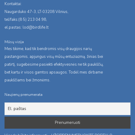
Kontaktai:
Naugarduko 47-3, LT-03208 Vilnius,
tel/faks:(8 5) 213 04 98,
el.pastas:
lod@birdlife.lt
Mūsų vizija
Mes tikime, kad tik bendromis visų draugijos narių
pastangomis, apjungus visų mūsų entuziazmą, žinias bei
patirtį, sugebėsime pasiekti efektyvesnės ne tik paukščių,
bet kartu ir visos gamtos apsaugos. Todėl mes dirbame
paukščiams bei žmonėms.
Naujienų prenumerata