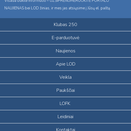
Visada būkite informuoti – UŽSIPRENUMERUOKITE PORTALO
NAUJIENAS bei LOD žinias, ir mes jas atsiųsime į Jūsų el. paštą.
Klubas 250
E-parduotuvė
Naujienos
Apie LOD
Veikla
Paukščiai
LOFK
Leidiniai
Kontaktai