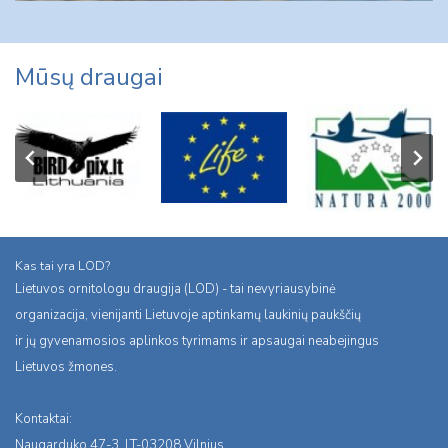
Mūsų draugai
Kas tai yra LOD?
Lietuvos ornitologu draugija (LOD) - tai nevyriausybinė
organizacija, vienijanti Lietuvoje aptinkamų laukinių paukščių
ir jų gyvenamosios aplinkos tyrimams ir apsaugai neabejingus
Lietuvos žmones.
Kontaktai:
Naugarduko 47-3, LT-03208 Vilnius,