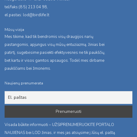
tel/faks:(8 5) 213 04 98,
el.pastas:
lod@birdlife.lt
Mūsų vizija
Mes tikime, kad tik bendromis visų draugijos narių
pastangomis, apjungus visų mūsų entuziazmą, žinias bei
patirtį, sugebėsime pasiekti efektyvesnės ne tik paukščių,
bet kartu ir visos gamtos apsaugos. Todėl mes dirbame
paukščiams bei žmonėms.
Naujienų prenumerata
Visada būkite informuoti – UŽSIPRENUMERUOKITE PORTALO
NAUJIENAS bei LOD žinias, ir mes jas atsiųsime į Jūsų el. paštą.