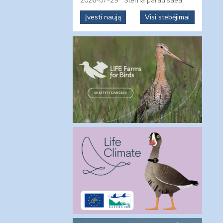
2026-07-29
Sterna paradisaea
Įvesti naują
Visi stebėjimai