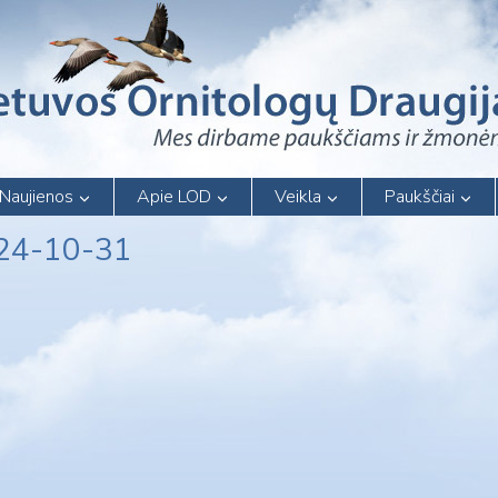
Naujienos
Apie LOD
Veikla
Paukščiai
024-10-31