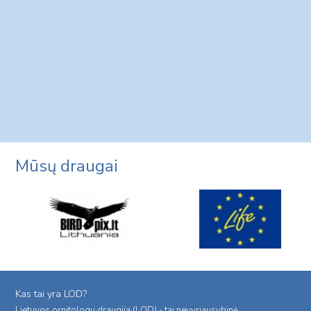
Mūsų draugai
Kas tai yra LOD?
Lietuvos ornitologu draugija (LOD) - tai nevyriausybinė