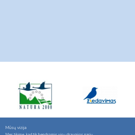
Mūsų vizija
Mes tikime, kad tik bendromis visų draugijos narių