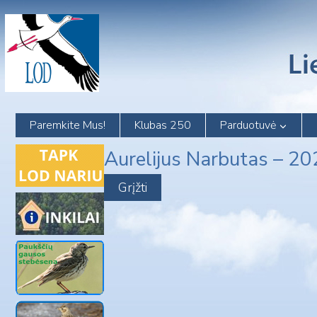
Skip
to
content
Paremkite Mus!
Klubas 250
Parduotuvė
Aurelijus Narbutas – 2