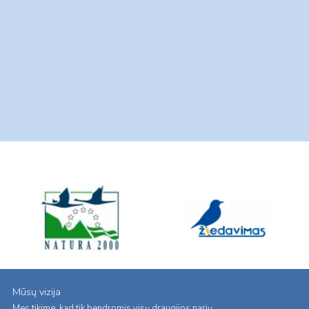
Mūsų vizija
Mes tikime, kad tik bendromis visų draugijos narių