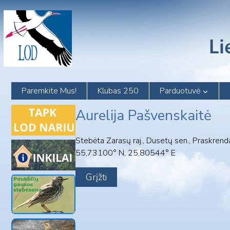
Skip
to
content
Paremkite Mus!
Klubas 250
Parduotuvė
Aurelija Pašvenskaitė
Stebėta Zarasų raj., Dusetų sen., Praskrendan
55,73100° N, 25,80544° E