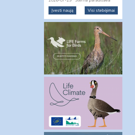
2026-07-29
Sterna paradisaea
Įvesti naują
Visi stebėjimai