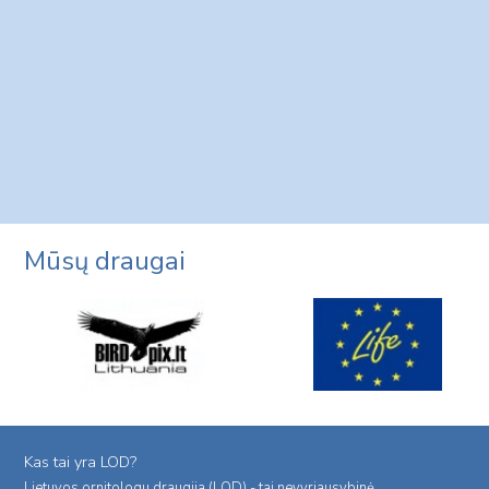
Mūsų draugai
Kas tai yra LOD?
Lietuvos ornitologu draugija (LOD) - tai nevyriausybinė