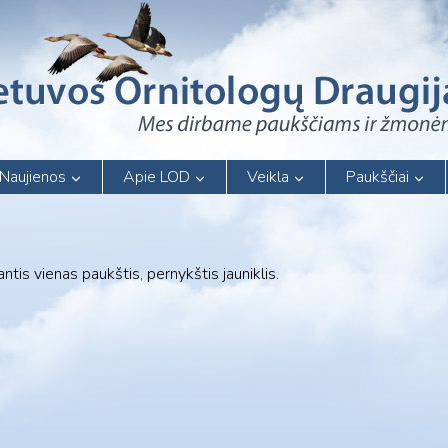
Naujienos
Apie LOD
Veikla
Paukščiai
tis vienas paukštis, pernykštis jauniklis.