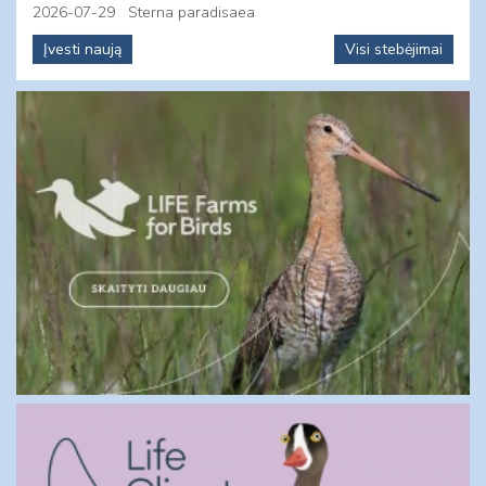
2026-07-29
Sterna paradisaea
Įvesti naują
Visi stebėjimai