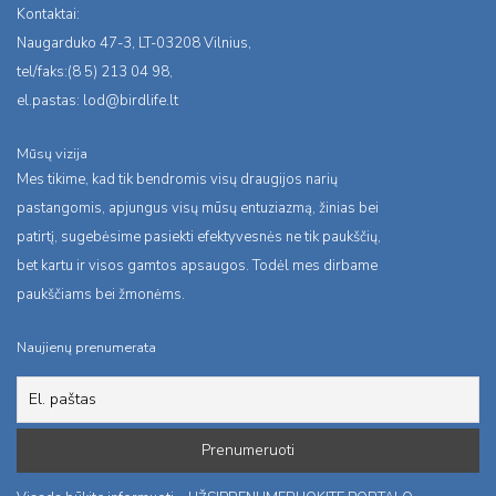
Kontaktai:
Naugarduko 47-3, LT-03208 Vilnius,
tel/faks:(8 5) 213 04 98,
el.pastas:
lod@birdlife.lt
Mūsų vizija
Mes tikime, kad tik bendromis visų draugijos narių
pastangomis, apjungus visų mūsų entuziazmą, žinias bei
patirtį, sugebėsime pasiekti efektyvesnės ne tik paukščių,
bet kartu ir visos gamtos apsaugos. Todėl mes dirbame
paukščiams bei žmonėms.
Naujienų prenumerata