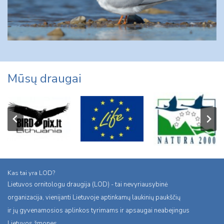
Mūsų draugai
Kas tai yra LOD?
Lietuvos ornitologu draugija (LOD) - tai nevyriausybinė
organizacija, vienijanti Lietuvoje aptinkamų laukinių paukščių
ir jų gyvenamosios aplinkos tyrimams ir apsaugai neabejingus
Lietuvos žmones.