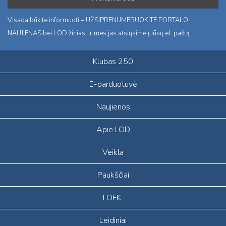
Visada būkite informuoti – UŽSIPRENUMERUOKITE PORTALO
NAUJIENAS bei LOD žinias, ir mes jas atsiųsime į Jūsų el. paštą.
Klubas 250
E-parduotuvė
Naujienos
Apie LOD
Veikla
Paukščiai
LOFK
Leidiniai