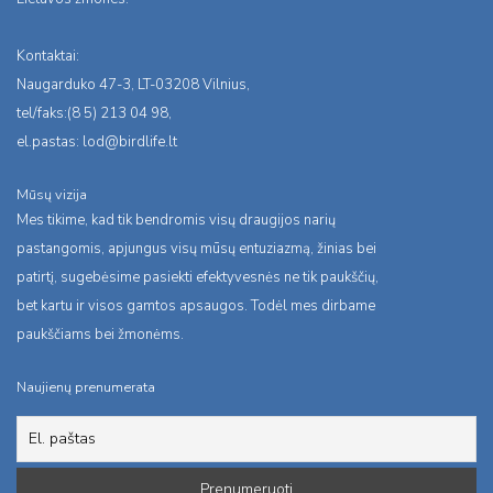
Kontaktai:
Naugarduko 47-3, LT-03208 Vilnius,
tel/faks:(8 5) 213 04 98,
el.pastas:
lod@birdlife.lt
Mūsų vizija
Mes tikime, kad tik bendromis visų draugijos narių
pastangomis, apjungus visų mūsų entuziazmą, žinias bei
patirtį, sugebėsime pasiekti efektyvesnės ne tik paukščių,
bet kartu ir visos gamtos apsaugos. Todėl mes dirbame
paukščiams bei žmonėms.
Naujienų prenumerata