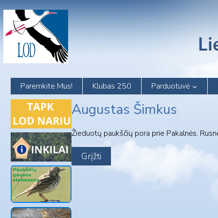
Skip
to
content
Paremkite Mus!
Klubas 250
Parduotuvė
Augustas Šimkus
Žieduotų paukščių pora prie Pakalnės, Rusnės