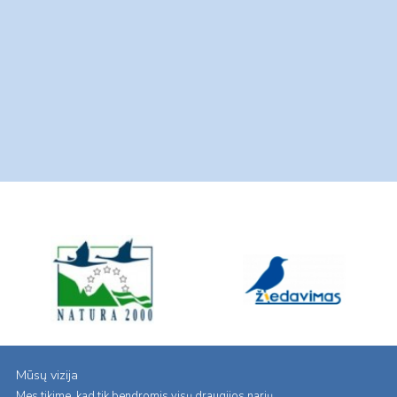
Mūsų vizija
Mes tikime, kad tik bendromis visų draugijos narių