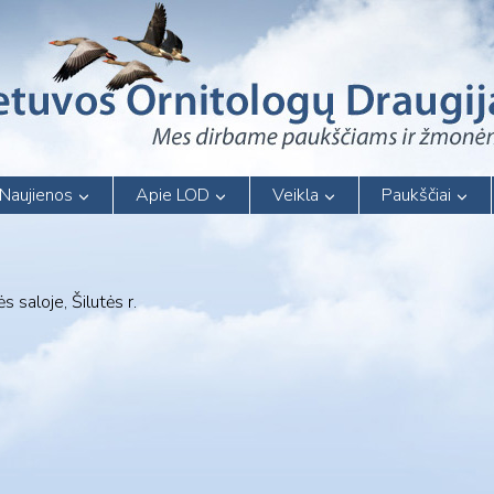
Naujienos
Apie LOD
Veikla
Paukščiai
 saloje, Šilutės r.