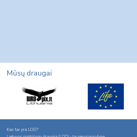
Mūsų draugai
Kas tai yra LOD?
Lietuvos ornitologu draugija (LOD) - tai nevyriausybinė