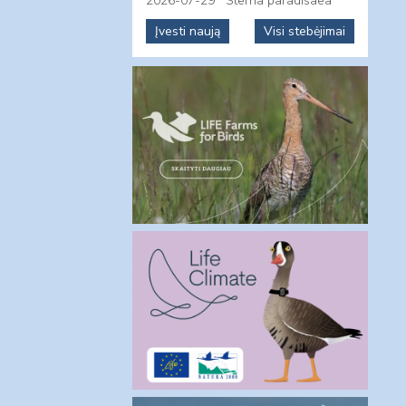
2026-07-29
Sterna paradisaea
Įvesti naują
Visi stebėjimai