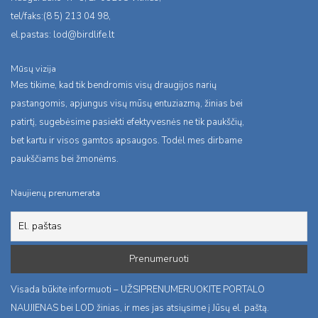
tel/faks:(8 5) 213 04 98,
el.pastas:
lod@birdlife.lt
Mūsų vizija
Mes tikime, kad tik bendromis visų draugijos narių
pastangomis, apjungus visų mūsų entuziazmą, žinias bei
patirtį, sugebėsime pasiekti efektyvesnės ne tik paukščių,
bet kartu ir visos gamtos apsaugos. Todėl mes dirbame
paukščiams bei žmonėms.
Naujienų prenumerata
Visada būkite informuoti – UŽSIPRENUMERUOKITE PORTALO
NAUJIENAS bei LOD žinias, ir mes jas atsiųsime į Jūsų el. paštą.