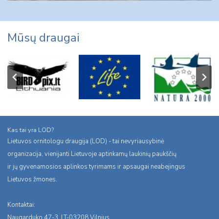
Mūsų draugai
Kas tai yra LOD?
Lietuvos ornitologu draugija (LOD) - tai nevyriausybinė
organizacija, vienijanti Lietuvoje aptinkamų laukinių paukščių
ir jų gyvenamosios aplinkos tyrimams ir apsaugai neabejingus
Lietuvos žmones.
Kontaktai:
Naugarduko 47-3, LT-03208 Vilnius,