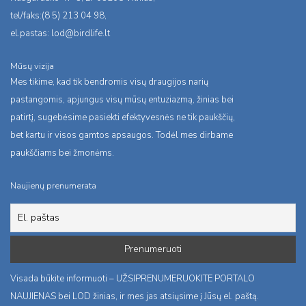
tel/faks:(8 5) 213 04 98,
el.pastas:
lod@birdlife.lt
Mūsų vizija
Mes tikime, kad tik bendromis visų draugijos narių
pastangomis, apjungus visų mūsų entuziazmą, žinias bei
patirtį, sugebėsime pasiekti efektyvesnės ne tik paukščių,
bet kartu ir visos gamtos apsaugos. Todėl mes dirbame
paukščiams bei žmonėms.
Naujienų prenumerata
Visada būkite informuoti – UŽSIPRENUMERUOKITE PORTALO
NAUJIENAS bei LOD žinias, ir mes jas atsiųsime į Jūsų el. paštą.