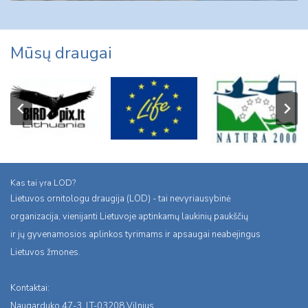
Mūsų draugai
Kas tai yra LOD?
Lietuvos ornitologu draugija (LOD) - tai nevyriausybinė
organizacija, vienijanti Lietuvoje aptinkamų laukinių paukščių
ir jų gyvenamosios aplinkos tyrimams ir apsaugai neabejingus
Lietuvos žmones.
Kontaktai:
Naugarduko 47-3, LT-03208 Vilnius,