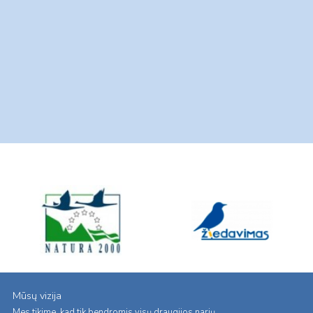
Mūsų vizija
Mes tikime, kad tik bendromis visų draugijos narių