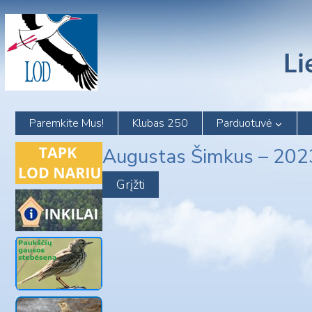
Skip
to
content
Paremkite Mus!
Klubas 250
Parduotuvė
Augustas Šimkus – 20