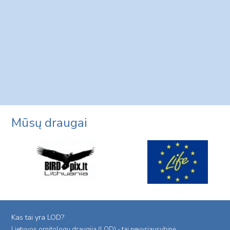
Mūsų draugai
Kas tai yra LOD?
Lietuvos ornitologu draugija (LOD) - tai nevyriausybinė