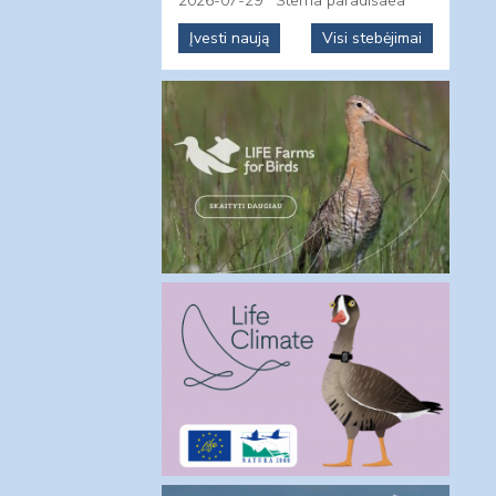
2026-07-29
Sterna paradisaea
Įvesti naują
Visi stebėjimai