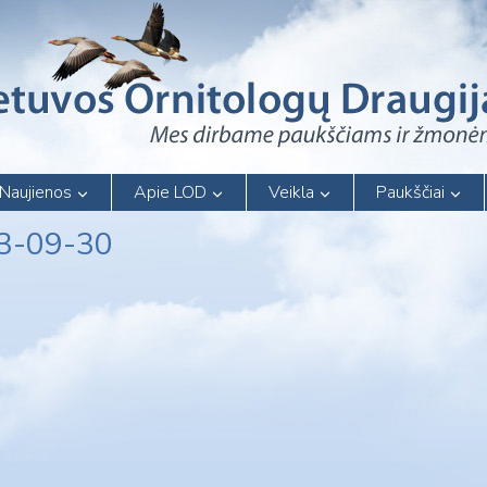
Naujienos
Apie LOD
Veikla
Paukščiai
23-09-30