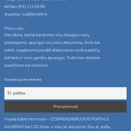
tel/faks:(8 5) 213 04 98,
el.pastas:
lod@birdlife.lt
Mūsų vizija
Mes tikime, kad tik bendromis visų draugijos narių
pastangomis, apjungus visų mūsų entuziazmą, žinias bei
patirtį, sugebėsime pasiekti efektyvesnės ne tik paukščių,
bet kartu ir visos gamtos apsaugos. Todėl mes dirbame
paukščiams bei žmonėms.
Naujienų prenumerata
Visada būkite informuoti – UŽSIPRENUMERUOKITE PORTALO
NAUJIENAS bei LOD žinias, ir mes jas atsiųsime į Jūsų el. paštą.