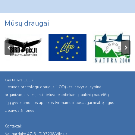
Mūsų draugai
Kas tai yra LOD?
Lietuvos ornitologu draugija (LOD) - tai nevyriausybinė
organizacija, vienijanti Lietuvoje aptinkamų laukinių paukščių
ir jų gyvenamosios aplinkos tyrimams ir apsaugai neabejingus
Lietuvos žmones.
Kontaktai:
Naugarduko 47-3, LT-03208 Vilnius,