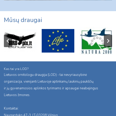
Mūsų draugai
Kas tai yra LOD?
Lietuvos ornitologu draugija (LOD) - tai nevyriausybinė
organizacija, vienijanti Lietuvoje aptinkamų laukinių paukščių
ir jų gyvenamosios aplinkos tyrimams ir apsaugai neabejingus
Lietuvos žmones.
Kontaktai:
Naugarduko 47-3, LT-03208 Vilnius,