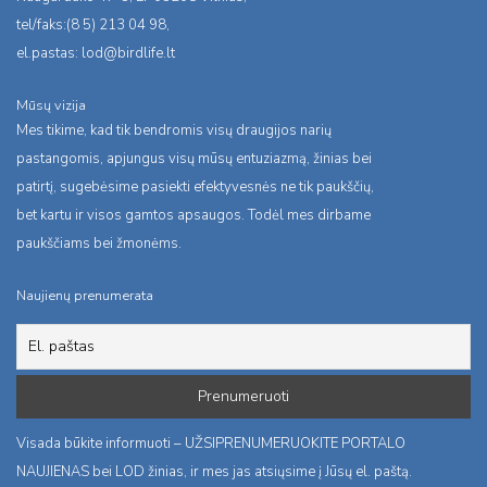
tel/faks:(8 5) 213 04 98,
el.pastas:
lod@birdlife.lt
Mūsų vizija
Mes tikime, kad tik bendromis visų draugijos narių
pastangomis, apjungus visų mūsų entuziazmą, žinias bei
patirtį, sugebėsime pasiekti efektyvesnės ne tik paukščių,
bet kartu ir visos gamtos apsaugos. Todėl mes dirbame
paukščiams bei žmonėms.
Naujienų prenumerata
Visada būkite informuoti – UŽSIPRENUMERUOKITE PORTALO
NAUJIENAS bei LOD žinias, ir mes jas atsiųsime į Jūsų el. paštą.