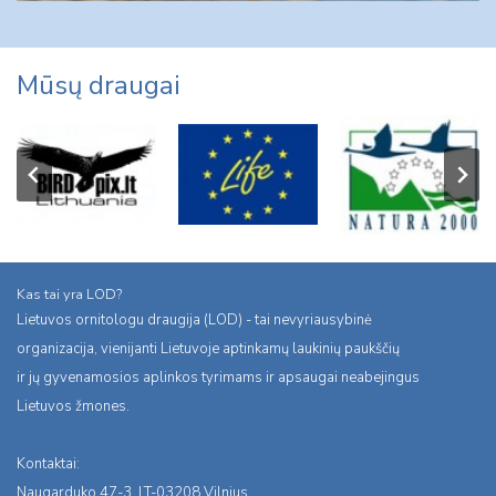
Mūsų draugai
Kas tai yra LOD?
Lietuvos ornitologu draugija (LOD) - tai nevyriausybinė
organizacija, vienijanti Lietuvoje aptinkamų laukinių paukščių
ir jų gyvenamosios aplinkos tyrimams ir apsaugai neabejingus
Lietuvos žmones.
Kontaktai:
Naugarduko 47-3, LT-03208 Vilnius,