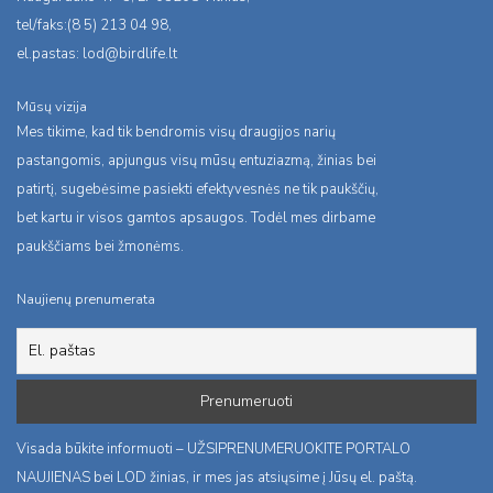
tel/faks:(8 5) 213 04 98,
el.pastas:
lod@birdlife.lt
Mūsų vizija
Mes tikime, kad tik bendromis visų draugijos narių
pastangomis, apjungus visų mūsų entuziazmą, žinias bei
patirtį, sugebėsime pasiekti efektyvesnės ne tik paukščių,
bet kartu ir visos gamtos apsaugos. Todėl mes dirbame
paukščiams bei žmonėms.
Naujienų prenumerata
Visada būkite informuoti – UŽSIPRENUMERUOKITE PORTALO
NAUJIENAS bei LOD žinias, ir mes jas atsiųsime į Jūsų el. paštą.