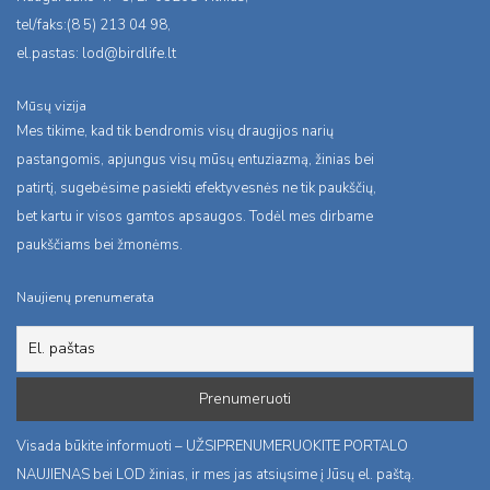
tel/faks:(8 5) 213 04 98,
el.pastas:
lod@birdlife.lt
Mūsų vizija
Mes tikime, kad tik bendromis visų draugijos narių
pastangomis, apjungus visų mūsų entuziazmą, žinias bei
patirtį, sugebėsime pasiekti efektyvesnės ne tik paukščių,
bet kartu ir visos gamtos apsaugos. Todėl mes dirbame
paukščiams bei žmonėms.
Naujienų prenumerata
Visada būkite informuoti – UŽSIPRENUMERUOKITE PORTALO
NAUJIENAS bei LOD žinias, ir mes jas atsiųsime į Jūsų el. paštą.