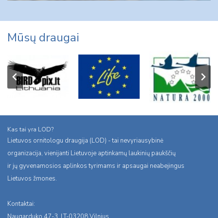
Mūsų draugai
Kas tai yra LOD?
Lietuvos ornitologu draugija (LOD) - tai nevyriausybinė
organizacija, vienijanti Lietuvoje aptinkamų laukinių paukščių
ir jų gyvenamosios aplinkos tyrimams ir apsaugai neabejingus
Lietuvos žmones.
Kontaktai:
Naugarduko 47-3, LT-03208 Vilnius,