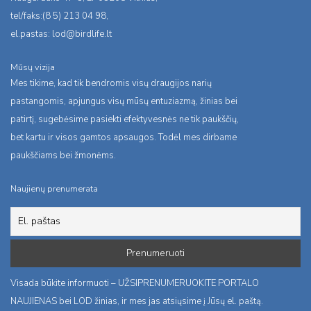
tel/faks:(8 5) 213 04 98,
el.pastas:
lod@birdlife.lt
Mūsų vizija
Mes tikime, kad tik bendromis visų draugijos narių
pastangomis, apjungus visų mūsų entuziazmą, žinias bei
patirtį, sugebėsime pasiekti efektyvesnės ne tik paukščių,
bet kartu ir visos gamtos apsaugos. Todėl mes dirbame
paukščiams bei žmonėms.
Naujienų prenumerata
Visada būkite informuoti – UŽSIPRENUMERUOKITE PORTALO
NAUJIENAS bei LOD žinias, ir mes jas atsiųsime į Jūsų el. paštą.