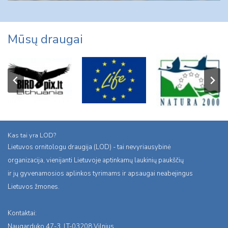
Mūsų draugai
Kas tai yra LOD?
Lietuvos ornitologu draugija (LOD) - tai nevyriausybinė
organizacija, vienijanti Lietuvoje aptinkamų laukinių paukščių
ir jų gyvenamosios aplinkos tyrimams ir apsaugai neabejingus
Lietuvos žmones.
Kontaktai:
Naugarduko 47-3, LT-03208 Vilnius,