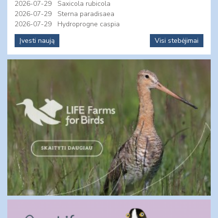
2026-07-29
Saxicola rubicola
2026-07-29
Sterna paradisaea
2026-07-29
Hydroprogne caspia
Įvesti naują
Visi stebėjimai