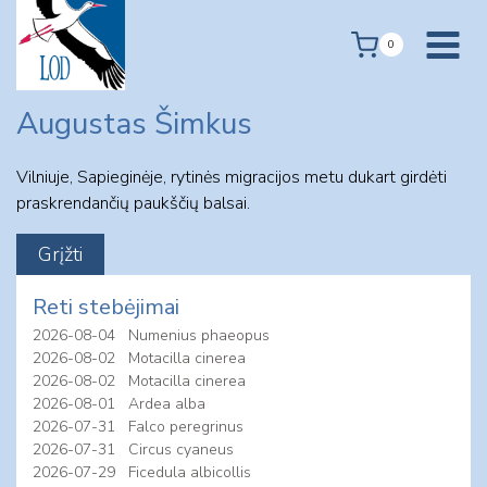
Skip
to
0
content
Augustas Šimkus
Vilniuje, Sapieginėje, rytinės migracijos metu dukart girdėti
praskrendančių paukščių balsai.
Reti stebėjimai
2026-08-04
Numenius phaeopus
2026-08-02
Motacilla cinerea
2026-08-02
Motacilla cinerea
2026-08-01
Ardea alba
2026-07-31
Falco peregrinus
2026-07-31
Circus cyaneus
2026-07-29
Ficedula albicollis