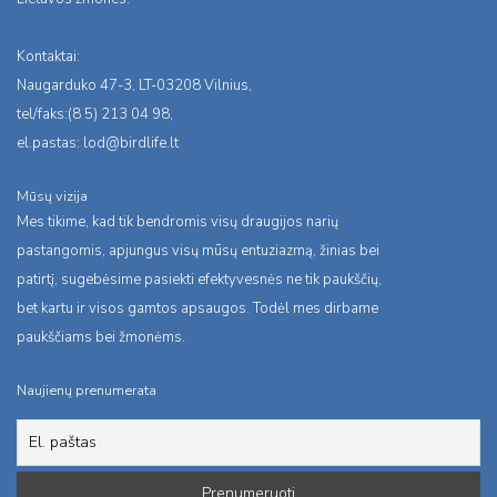
Kontaktai:
Naugarduko 47-3, LT-03208 Vilnius,
tel/faks:(8 5) 213 04 98,
el.pastas:
lod@birdlife.lt
Mūsų vizija
Mes tikime, kad tik bendromis visų draugijos narių
pastangomis, apjungus visų mūsų entuziazmą, žinias bei
patirtį, sugebėsime pasiekti efektyvesnės ne tik paukščių,
bet kartu ir visos gamtos apsaugos. Todėl mes dirbame
paukščiams bei žmonėms.
Naujienų prenumerata