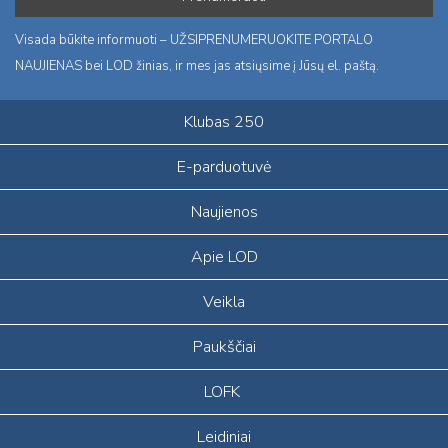
Visada būkite informuoti – UŽSIPRENUMERUOKITE PORTALO
NAUJIENAS bei LOD žinias, ir mes jas atsiųsime į Jūsų el. paštą.
Klubas 250
E-parduotuvė
Naujienos
Apie LOD
Veikla
Paukščiai
LOFK
Leidiniai