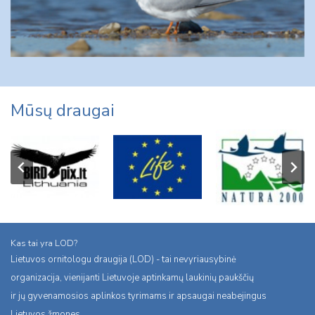
Mūsų draugai
Kas tai yra LOD?
Lietuvos ornitologu draugija (LOD) - tai nevyriausybinė
organizacija, vienijanti Lietuvoje aptinkamų laukinių paukščių
ir jų gyvenamosios aplinkos tyrimams ir apsaugai neabejingus
Lietuvos žmones.