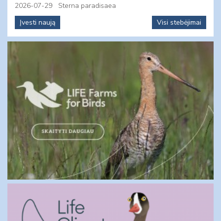
2026-07-29
Sterna paradisaea
Įvesti naują
Visi stebėjimai