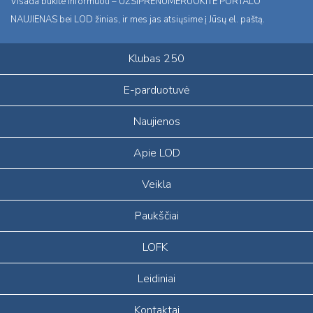
Visada būkite informuoti – UŽSIPRENUMERUOKITE PORTALO
NAUJIENAS bei LOD žinias, ir mes jas atsiųsime į Jūsų el. paštą.
Klubas 250
E-parduotuvė
Naujienos
Apie LOD
Veikla
Paukščiai
LOFK
Leidiniai
Kontaktai