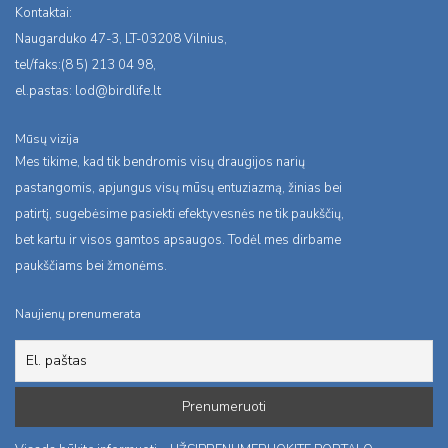
Kontaktai:
Naugarduko 47-3, LT-03208 Vilnius,
tel/faks:(8 5) 213 04 98,
el.pastas:
lod@birdlife.lt
Mūsų vizija
Mes tikime, kad tik bendromis visų draugijos narių
pastangomis, apjungus visų mūsų entuziazmą, žinias bei
patirtį, sugebėsime pasiekti efektyvesnės ne tik paukščių,
bet kartu ir visos gamtos apsaugos. Todėl mes dirbame
paukščiams bei žmonėms.
Naujienų prenumerata