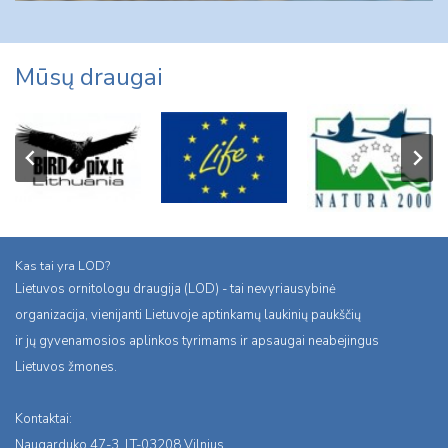
Mūsų draugai
Kas tai yra LOD?
Lietuvos ornitologu draugija (LOD) - tai nevyriausybinė
organizacija, vienijanti Lietuvoje aptinkamų laukinių paukščių
ir jų gyvenamosios aplinkos tyrimams ir apsaugai neabejingus
Lietuvos žmones.
Kontaktai:
Naugarduko 47-3, LT-03208 Vilnius,