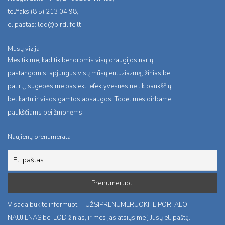
tel/faks:(8 5) 213 04 98,
el.pastas:
lod@birdlife.lt
Mūsų vizija
Mes tikime, kad tik bendromis visų draugijos narių
pastangomis, apjungus visų mūsų entuziazmą, žinias bei
patirtį, sugebėsime pasiekti efektyvesnės ne tik paukščių,
bet kartu ir visos gamtos apsaugos. Todėl mes dirbame
paukščiams bei žmonėms.
Naujienų prenumerata
Visada būkite informuoti – UŽSIPRENUMERUOKITE PORTALO
NAUJIENAS bei LOD žinias, ir mes jas atsiųsime į Jūsų el. paštą.