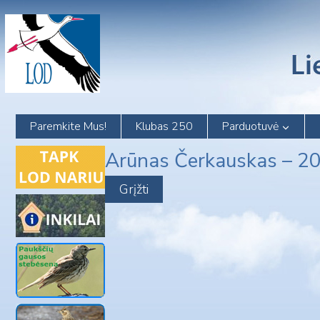
Skip
to
content
Paremkite Mus!
Klubas 250
Parduotuvė
Arūnas Čerkauskas – 2