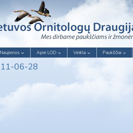
Naujienos
Apie LOD
Veikla
Paukščiai
011-06-28