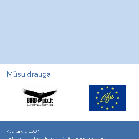
Mūsų draugai
Kas tai yra LOD?
Lietuvos ornitologu draugija (LOD) - tai nevyriausybinė