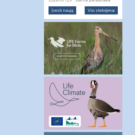
2026-07-29
Sterna paradisaea
Įvesti naują
Visi stebėjimai