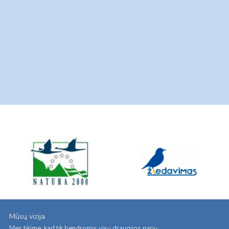
Mūsų vizija
Mes tikime, kad tik bendromis visų draugijos narių