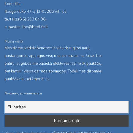
Kontaktai:
Naugarduko 47-3, LT-03208 Vilnius,
tel/faks:(8 5) 213 04 98,
el.pastas:
lod@birdlife.lt
Mūsų vizija
Mes tikime, kad tik bendromis visų draugijos narių
pastangomis, apjungus visų mūsų entuziazmą, žinias bei
patirtį, sugebėsime pasiekti efektyvesnės ne tik paukščių,
bet kartu ir visos gamtos apsaugos. Todėl mes dirbame
paukščiams bei žmonėms.
Naujienų prenumerata