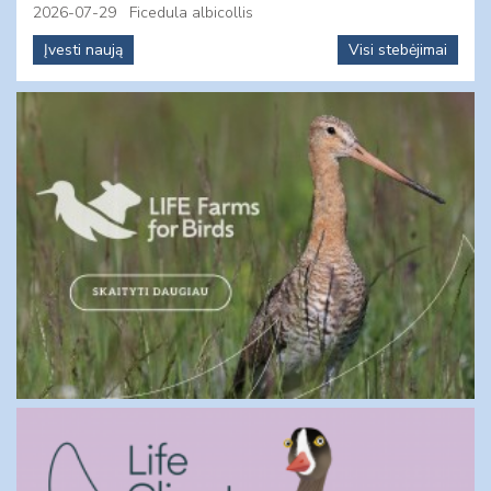
2026-07-29
Ficedula albicollis
Įvesti naują
Visi stebėjimai