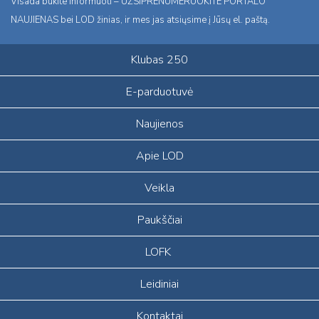
Visada būkite informuoti – UŽSIPRENUMERUOKITE PORTALO
NAUJIENAS bei LOD žinias, ir mes jas atsiųsime į Jūsų el. paštą.
Klubas 250
E-parduotuvė
Naujienos
Apie LOD
Veikla
Paukščiai
LOFK
Leidiniai
Kontaktai