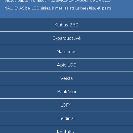
Visada būkite informuoti – UŽSIPRENUMERUOKITE PORTALO
NAUJIENAS bei LOD žinias, ir mes jas atsiųsime į Jūsų el. paštą.
Klubas 250
E-parduotuvė
Naujienos
Apie LOD
Veikla
Paukščiai
LOFK
Leidiniai
Kontaktai