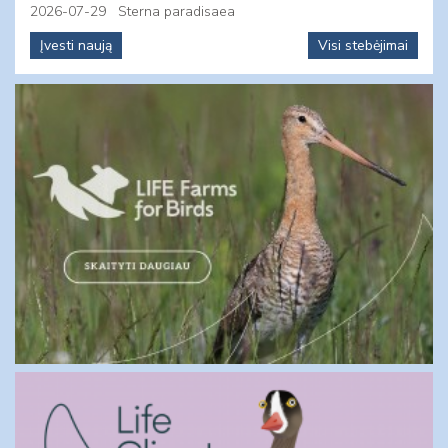
2026-07-29
Sterna paradisaea
Įvesti naują
Visi stebėjimai