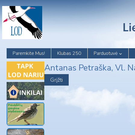
Skip
to
content
Paremkite Mus!
Klubas 250
Parduotuvė
Antanas Petraška, Vl. 