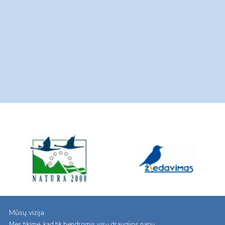
Mūsų vizija
Mes tikime, kad tik bendromis visų draugijos narių