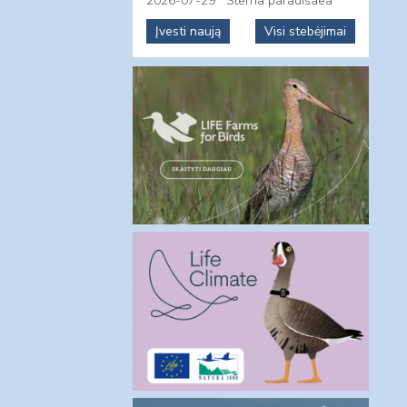
2026-07-29
Sterna paradisaea
Įvesti naują
Visi stebėjimai