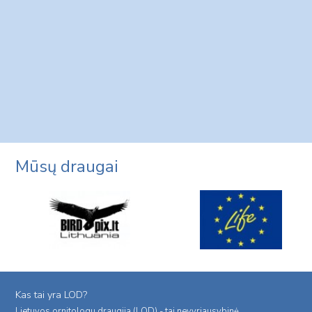
Mūsų draugai
Kas tai yra LOD?
Lietuvos ornitologu draugija (LOD) - tai nevyriausybinė