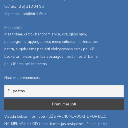
tel/faks:(8 5) 213 04 98,
el.pastas:
lod@birdlife.lt
Mūsų vizija
Mes tikime, kad tik bendromis visų draugijos narių
pastangomis, apjungus visų mūsų entuziazmą, žinias bei
patirtį, sugebėsime pasiekti efektyvesnės ne tik paukščių,
bet kartu ir visos gamtos apsaugos. Todėl mes dirbame
paukščiams bei žmonėms.
Naujienų prenumerata
Visada būkite informuoti – UŽSIPRENUMERUOKITE PORTALO
NAUJIENAS bei LOD žinias, ir mes jas atsiųsime į Jūsų el. paštą.