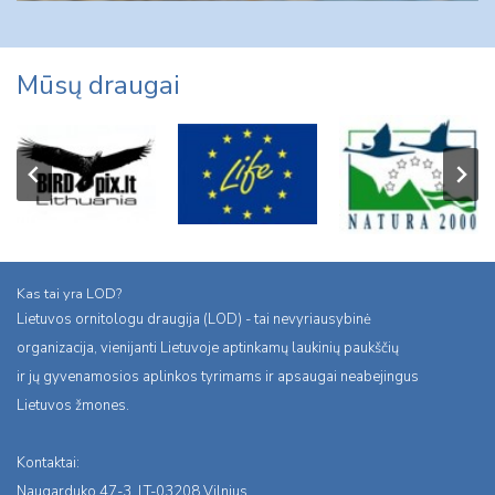
Mūsų draugai
Kas tai yra LOD?
Lietuvos ornitologu draugija (LOD) - tai nevyriausybinė
organizacija, vienijanti Lietuvoje aptinkamų laukinių paukščių
ir jų gyvenamosios aplinkos tyrimams ir apsaugai neabejingus
Lietuvos žmones.
Kontaktai:
Naugarduko 47-3, LT-03208 Vilnius,