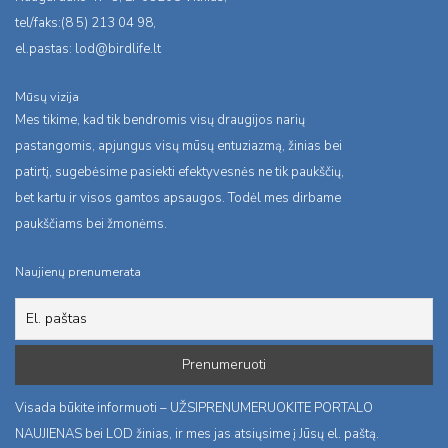
tel/faks:(8 5) 213 04 98,
el.pastas:
lod@birdlife.lt
Mūsų vizija
Mes tikime, kad tik bendromis visų draugijos narių
pastangomis, apjungus visų mūsų entuziazmą, žinias bei
patirtį, sugebėsime pasiekti efektyvesnės ne tik paukščių,
bet kartu ir visos gamtos apsaugos. Todėl mes dirbame
paukščiams bei žmonėms.
Naujienų prenumerata
Visada būkite informuoti – UŽSIPRENUMERUOKITE PORTALO
NAUJIENAS bei LOD žinias, ir mes jas atsiųsime į Jūsų el. paštą.