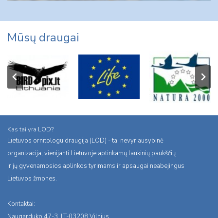
Mūsų draugai
Kas tai yra LOD?
Lietuvos ornitologu draugija (LOD) - tai nevyriausybinė
organizacija, vienijanti Lietuvoje aptinkamų laukinių paukščių
ir jų gyvenamosios aplinkos tyrimams ir apsaugai neabejingus
Lietuvos žmones.
Kontaktai:
Naugarduko 47-3, LT-03208 Vilnius,