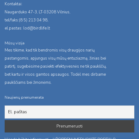
Kontaktai:
Naugarduko 47-3, LT-03208 Vilnius,
tel/faks:(8 5) 213 04 98,
el.pastas:
lod@birdlife.lt
Mūsų vizija
Mes tikime, kad tik bendromis visų draugijos narių
pastangomis, apjungus visų mūsų entuziazmą, žinias bei
patirtį, sugebėsime pasiekti efektyvesnės ne tik paukščių,
bet kartu ir visos gamtos apsaugos. Todėl mes dirbame
paukščiams bei žmonėms.
Naujienų prenumerata