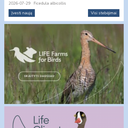
2026-07-29
Ficedula albicollis
Įvesti naują
Visi stebėjimai