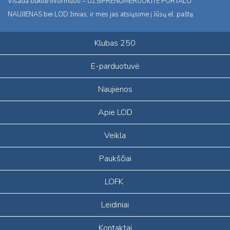
Visada būkite informuoti – UŽSIPRENUMERUOKITE PORTALO
NAUJIENAS bei LOD žinias, ir mes jas atsiųsime į Jūsų el. paštą.
Klubas 250
E-parduotuvė
Naujienos
Apie LOD
Veikla
Paukščiai
LOFK
Leidiniai
Kontaktai