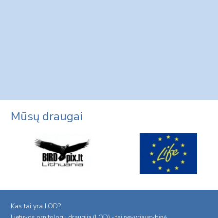
Mūsų draugai
Kas tai yra LOD?
Lietuvos ornitologu draugija (LOD) - tai nevyriausybinė