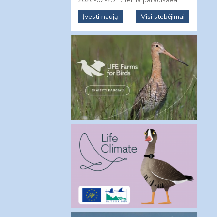
2026-07-29
Sterna paradisaea
Įvesti naują
Visi stebėjimai