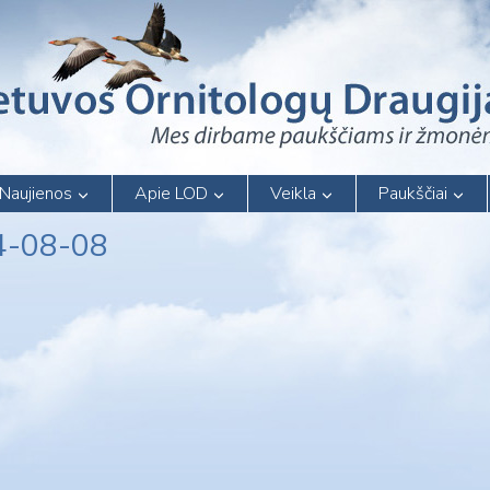
Naujienos
Apie LOD
Veikla
Paukščiai
24-08-08