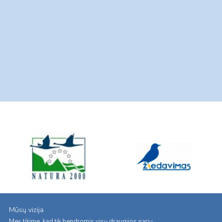
Mūsų vizija
Mes tikime, kad tik bendromis visų draugijos narių