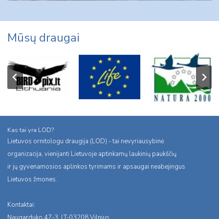
Mūsų draugai
Kas tai yra LOD?
Lietuvos ornitologu draugija (LOD) - tai nevyriausybinė
organizacija, vienijanti Lietuvoje aptinkamų laukinių paukščių
ir jų gyvenamosios aplinkos tyrimams ir apsaugai neabejingus
Lietuvos žmones.
Kontaktai:
Naugarduko 47-3, LT-03208 Vilnius,