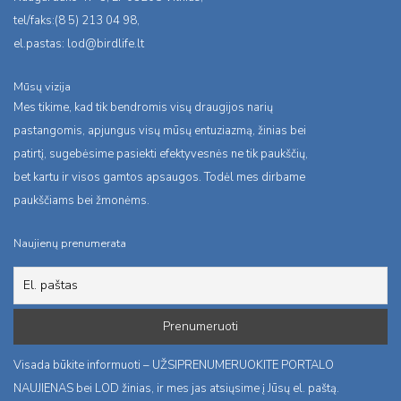
tel/faks:(8 5) 213 04 98,
el.pastas:
lod@birdlife.lt
Mūsų vizija
Mes tikime, kad tik bendromis visų draugijos narių
pastangomis, apjungus visų mūsų entuziazmą, žinias bei
patirtį, sugebėsime pasiekti efektyvesnės ne tik paukščių,
bet kartu ir visos gamtos apsaugos. Todėl mes dirbame
paukščiams bei žmonėms.
Naujienų prenumerata
Visada būkite informuoti – UŽSIPRENUMERUOKITE PORTALO
NAUJIENAS bei LOD žinias, ir mes jas atsiųsime į Jūsų el. paštą.