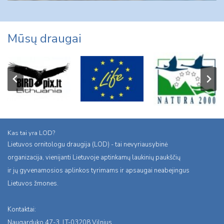
Mūsų draugai
Kas tai yra LOD?
Lietuvos ornitologu draugija (LOD) - tai nevyriausybinė
organizacija, vienijanti Lietuvoje aptinkamų laukinių paukščių
ir jų gyvenamosios aplinkos tyrimams ir apsaugai neabejingus
Lietuvos žmones.
Kontaktai:
Naugarduko 47-3, LT-03208 Vilnius,