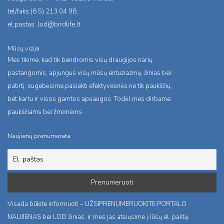
tel/faks:(8 5) 213 04 98,
el.pastas:
lod@birdlife.lt
Mūsų vizija
Mes tikime, kad tik bendromis visų draugijos narių
pastangomis, apjungus visų mūsų entuziazmą, žinias bei
patirtį, sugebėsime pasiekti efektyvesnės ne tik paukščių,
bet kartu ir visos gamtos apsaugos. Todėl mes dirbame
paukščiams bei žmonėms.
Naujienų prenumerata
Visada būkite informuoti – UŽSIPRENUMERUOKITE PORTALO
NAUJIENAS bei LOD žinias, ir mes jas atsiųsime į Jūsų el. paštą.