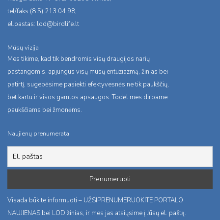
tel/faks:(8 5) 213 04 98,
el.pastas:
lod@birdlife.lt
Mūsų vizija
Mes tikime, kad tik bendromis visų draugijos narių
pastangomis, apjungus visų mūsų entuziazmą, žinias bei
patirtį, sugebėsime pasiekti efektyvesnės ne tik paukščių,
bet kartu ir visos gamtos apsaugos. Todėl mes dirbame
paukščiams bei žmonėms.
Naujienų prenumerata
Visada būkite informuoti – UŽSIPRENUMERUOKITE PORTALO
NAUJIENAS bei LOD žinias, ir mes jas atsiųsime į Jūsų el. paštą.