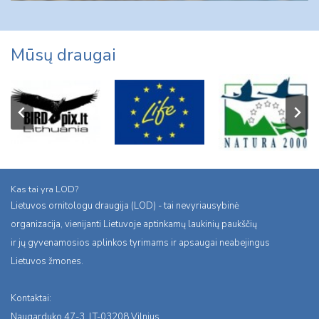
Mūsų draugai
Kas tai yra LOD?
Lietuvos ornitologu draugija (LOD) - tai nevyriausybinė
organizacija, vienijanti Lietuvoje aptinkamų laukinių paukščių
ir jų gyvenamosios aplinkos tyrimams ir apsaugai neabejingus
Lietuvos žmones.
Kontaktai:
Naugarduko 47-3, LT-03208 Vilnius,