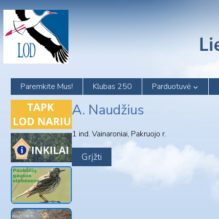
Skip
to
content
Paremkite Mus!
Klubas 250
Parduotuvė
A. Naudžius
1 ind. Vainaroniai, Pakruojo r.