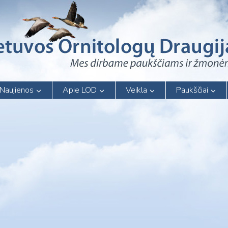
Naujienos
Apie LOD
Veikla
Paukščiai