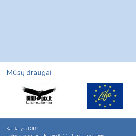
Mūsų draugai
Kas tai yra LOD?
Lietuvos ornitologu draugija (LOD) - tai nevyriausybinė