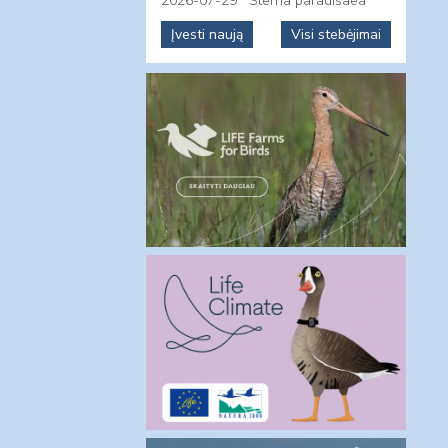
2026-07-29
Sterna paradisaea
Įvesti naują
Visi stebėjimai