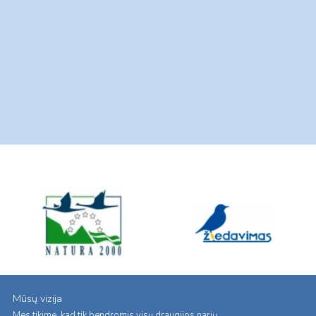
Mūsų vizija
Mes tikime, kad tik bendromis visų draugijos narių