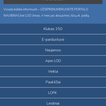
Visada būkite informuoti – UŽSIPRENUMERUOKITE PORTALO
NAUJIENAS bei LOD žinias, ir mes jas atsiųsime į Jūsų el. paštą.
Klubas 250
E-parduotuvė
Naujienos
Apie LOD
Veikla
Paukščiai
LOFK
Leidiniai