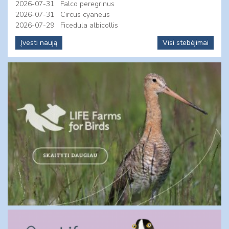
2026-07-31
Falco peregrinus
2026-07-31
Circus cyaneus
2026-07-29
Ficedula albicollis
Įvesti naują
Visi stebėjimai