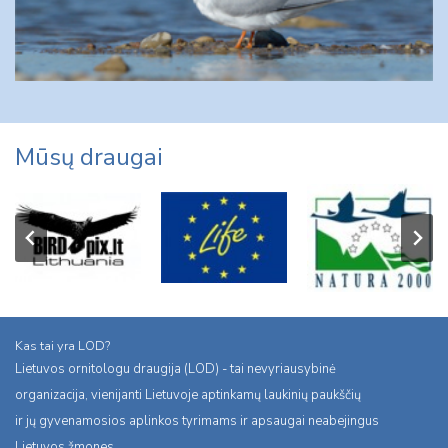
Mūsų draugai
Kas tai yra LOD?
Lietuvos ornitologu draugija (LOD) - tai nevyriausybinė
organizacija, vienijanti Lietuvoje aptinkamų laukinių paukščių
ir jų gyvenamosios aplinkos tyrimams ir apsaugai neabejingus
Lietuvos žmones.