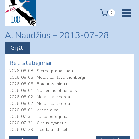
Skip
to
0
content
A. Naudžius – 2013-07-28
Reti stebėjimai
2026-08-08
Sterna paradisaea
2026-08-08
Motacilla flava thunbergi
2026-08-06
Botaurus minutus
2026-08-04
Numenius phaeopus
2026-08-02
Motacilla cinerea
2026-08-02
Motacilla cinerea
2026-08-01
Ardea alba
2026-07-31
Falco peregrinus
2026-07-31
Circus cyaneus
2026-07-29
Ficedula albicollis