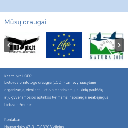
Mūsų draugai
Kas tai yra LOD?
Lietuvos ornitologu draugija (LOD) - tai nevyriausybinė
organizacija, vienijanti Lietuvoje aptinkamų laukinių paukščių
ir jų gyvenamosios aplinkos tyrimams ir apsaugai neabejingus
Lietuvos žmones.
Kontaktai:
Naugarduko 47-3, LT-03208 Vilnius,