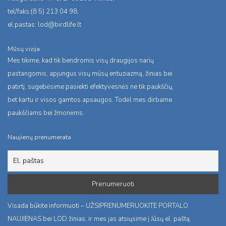
tel/faks:(8 5) 213 04 98,
el.pastas:
lod@birdlife.lt
Mūsų vizija
Mes tikime, kad tik bendromis visų draugijos narių
pastangomis, apjungus visų mūsų entuziazmą, žinias bei
patirtį, sugebėsime pasiekti efektyvesnės ne tik paukščių,
bet kartu ir visos gamtos apsaugos. Todėl mes dirbame
paukščiams bei žmonėms.
Naujienų prenumerata
Visada būkite informuoti – UŽSIPRENUMERUOKITE PORTALO
NAUJIENAS bei LOD žinias, ir mes jas atsiųsime į Jūsų el. paštą.