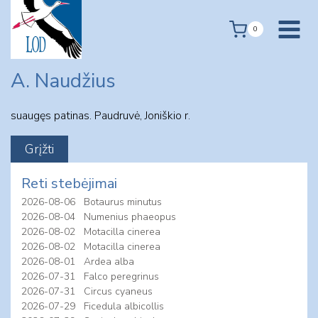
Skip
to
0
content
A. Naudžius
suaugęs patinas. Paudruvė, Joniškio r.
Reti stebėjimai
2026-08-06
Botaurus minutus
2026-08-04
Numenius phaeopus
2026-08-02
Motacilla cinerea
2026-08-02
Motacilla cinerea
2026-08-01
Ardea alba
2026-07-31
Falco peregrinus
2026-07-31
Circus cyaneus
2026-07-29
Ficedula albicollis