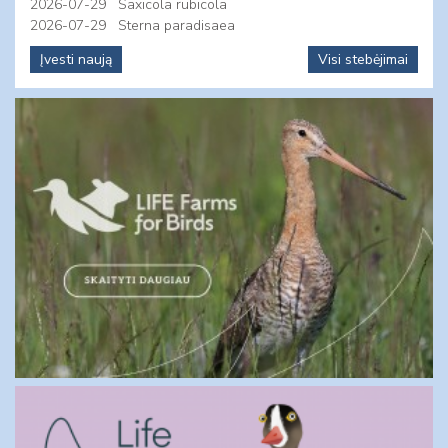
2026-07-29
Saxicola rubicola
2026-07-29
Sterna paradisaea
Įvesti naują
Visi stebėjimai