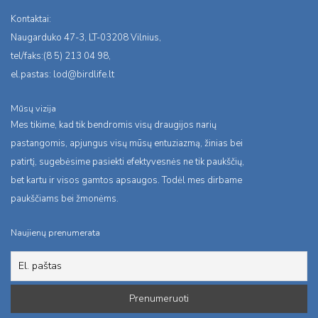
Kontaktai:
Naugarduko 47-3, LT-03208 Vilnius,
tel/faks:(8 5) 213 04 98,
el.pastas:
lod@birdlife.lt
Mūsų vizija
Mes tikime, kad tik bendromis visų draugijos narių
pastangomis, apjungus visų mūsų entuziazmą, žinias bei
patirtį, sugebėsime pasiekti efektyvesnės ne tik paukščių,
bet kartu ir visos gamtos apsaugos. Todėl mes dirbame
paukščiams bei žmonėms.
Naujienų prenumerata