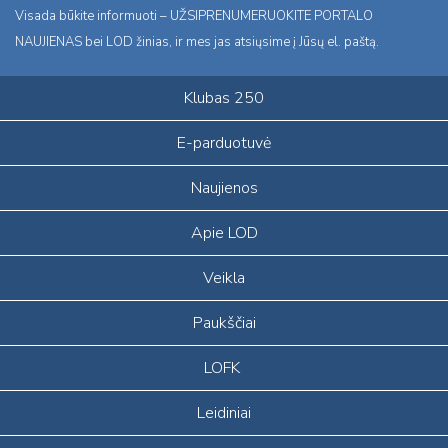
Visada būkite informuoti – UŽSIPRENUMERUOKITE PORTALO
NAUJIENAS bei LOD žinias, ir mes jas atsiųsime į Jūsų el. paštą.
Klubas 250
E-parduotuvė
Naujienos
Apie LOD
Veikla
Paukščiai
LOFK
Leidiniai