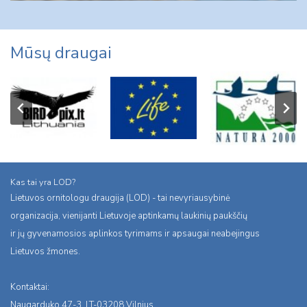
Mūsų draugai
Kas tai yra LOD?
Lietuvos ornitologu draugija (LOD) - tai nevyriausybinė
organizacija, vienijanti Lietuvoje aptinkamų laukinių paukščių
ir jų gyvenamosios aplinkos tyrimams ir apsaugai neabejingus
Lietuvos žmones.
Kontaktai:
Naugarduko 47-3, LT-03208 Vilnius,