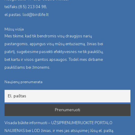
tel/faks:(8 5) 213 04 98,
el.pastas:
lod@birdlife.lt
Mūsų vizija
Mes tikime, kad tik bendromis visų draugijos narių
pastangomis, apjungus visų mūsų entuziazmą, žinias bei
patirtį, sugebėsime pasiekti efektyvesnės ne tik paukščių,
bet kartu ir visos gamtos apsaugos. Todėl mes dirbame
paukščiams bei žmonėms.
Naujienų prenumerata
Visada būkite informuoti – UŽSIPRENUMERUOKITE PORTALO
NAUJIENAS bei LOD žinias, ir mes jas atsiųsime į Jūsų el. paštą.