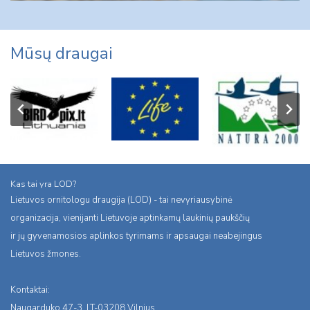
Mūsų draugai
Kas tai yra LOD?
Lietuvos ornitologu draugija (LOD) - tai nevyriausybinė
organizacija, vienijanti Lietuvoje aptinkamų laukinių paukščių
ir jų gyvenamosios aplinkos tyrimams ir apsaugai neabejingus
Lietuvos žmones.
Kontaktai:
Naugarduko 47-3, LT-03208 Vilnius,