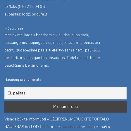
tel/faks:(8 5) 213 04 98,
el.pastas:
lod@birdlife.lt
Mūsų vizija
Mes tikime, kad tik bendromis visų draugijos narių
pastangomis, apjungus visų mūsų entuziazmą, žinias bei
patirtį, sugebėsime pasiekti efektyvesnės ne tik paukščių,
bet kartu ir visos gamtos apsaugos. Todėl mes dirbame
paukščiams bei žmonėms.
Naujienų prenumerata
Visada būkite informuoti – UŽSIPRENUMERUOKITE PORTALO
NAUJIENAS bei LOD žinias, ir mes jas atsiųsime į Jūsų el. paštą.