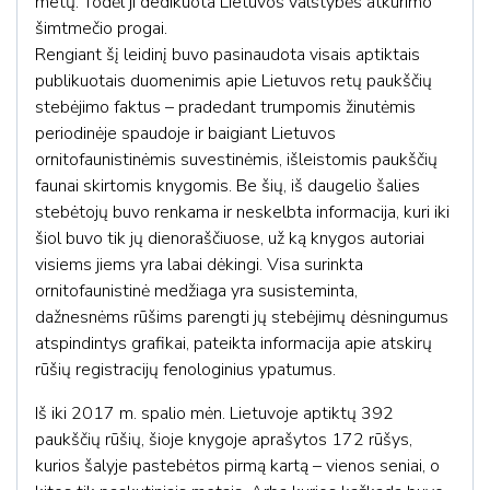
metų. Todėl ji dedikuota Lietuvos valstybės atkūrimo
šimtmečio progai.
Rengiant šį leidinį buvo pasinaudota visais aptiktais
publikuotais duomenimis apie Lietuvos retų paukščių
stebėjimo faktus – pradedant trumpomis žinutėmis
periodinėje spaudoje ir baigiant Lietuvos
ornitofaunistinėmis suvestinėmis, išleistomis paukščių
faunai skirtomis knygomis. Be šių, iš daugelio šalies
stebėtojų buvo renkama ir neskelbta informacija, kuri iki
šiol buvo tik jų dienoraščiuose, už ką knygos autoriai
visiems jiems yra labai dėkingi. Visa surinkta
ornitofaunistinė medžiaga yra susisteminta,
dažnesnėms rūšims parengti jų stebėjimų dėsningumus
atspindintys grafikai, pateikta informacija apie atskirų
rūšių registracijų fenologinius ypatumus.
Iš iki 2017 m. spalio mėn. Lietuvoje aptiktų 392
paukščių rūšių, šioje knygoje aprašytos 172 rūšys,
kurios šalyje pastebėtos pirmą kartą – vienos seniai, o