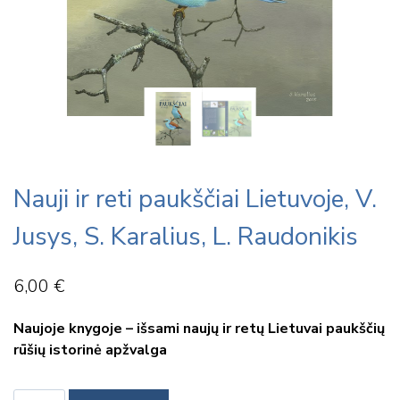
Nauji ir reti paukščiai Lietuvoje, V.
Jusys, S. Karalius, L. Raudonikis
6,00
€
Naujoje knygoje – išsami naujų ir retų Lietuvai paukščių
rūšių istorinė apžvalga
produkto