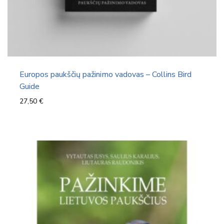
Europos paukščių pažinimo vadovas – Collins Bird
Guide
27,50
€