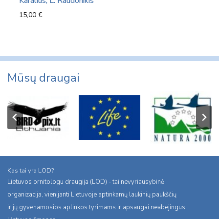
Karalius, L. Raudonikis
15,00
€
Mūsų draugai
Kas tai yra LOD?
Lietuvos ornitologu draugija (LOD) - tai nevyriausybinė
organizacija, vienijanti Lietuvoje aptinkamų laukinių paukščių
ir jų gyvenamosios aplinkos tyrimams ir apsaugai neabejingus