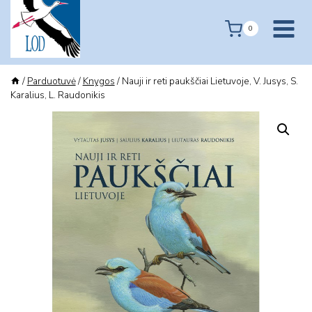
Skip
to
0
content
/
Parduotuvė
/
Knygos
/
Nauji ir reti paukščiai Lietuvoje, V. Jusys, S.
Karalius, L. Raudonikis