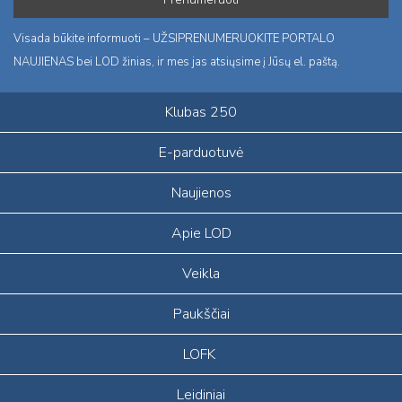
Visada būkite informuoti – UŽSIPRENUMERUOKITE PORTALO
NAUJIENAS bei LOD žinias, ir mes jas atsiųsime į Jūsų el. paštą.
Klubas 250
E-parduotuvė
Naujienos
Apie LOD
Veikla
Paukščiai
LOFK
Leidiniai