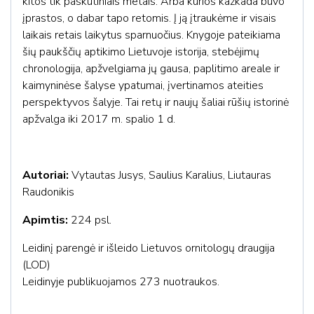
kitos tik paskutiniais metais. Arba kurios kažkada buvo
įprastos, o dabar tapo retomis. Į ją įtraukėme ir visais
laikais retais laikytus sparnuočius. Knygoje pateikiama
šių paukščių aptikimo Lietuvoje istorija, stebėjimų
chronologija, apžvelgiama jų gausa, paplitimo areale ir
kaimyninėse šalyse ypatumai, įvertinamos ateities
perspektyvos šalyje. Tai retų ir naujų šaliai rūšių istorinė
apžvalga iki 2017 m. spalio 1 d.
Autoriai:
Vytautas Jusys, Saulius Karalius, Liutauras
Raudonikis
Apimtis:
224 psl.
Leidinį parengė ir išleido Lietuvos ornitologų draugija
(LOD)
Leidinyje publikuojamos 273 nuotraukos.