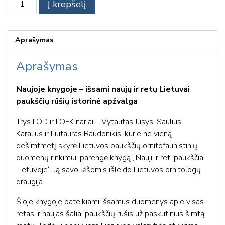
Į krepšelį
kiekis:
Nauji
ir
Aprašymas
reti
paukščiai
Aprašymas
Lietuvoje,
V.
Naujoje knygoje – išsami naujų ir retų Lietuvai
Jusys,
paukščių rūšių istorinė apžvalga
S.
Karalius,
Trys LOD ir LOFK nariai – Vytautas Jusys, Saulius
L.
Karalius ir Liutauras Raudonikis, kurie ne vieną
Raudonikis
dešimtmetį skyrė Lietuvos paukščių ornitofaunistinių
duomenų rinkimui, parengė knygą „Nauji ir reti paukščiai
Lietuvoje“. Ją savo lėšomis išleido Lietuvos ornitologų
draugija.
Šioje knygoje pateikiami išsamūs duomenys apie visas
retas ir naujas šaliai paukščių rūšis už paskutinius šimtą