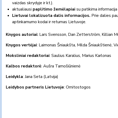
vaizdas skrydyje ir kt.).
aktualiausi
paplitimo žemėlapiai
su patikima informacija
Lietuvai lokalizuota dalis informacijos.
Prie dalies pau
aptinkamumo kodai ir retumas Lietuvoje.
Knygos autoriai:
Lars Svensson, Dan Zetterström, Killian M
Knygos vertėjai
: Laimonas Šniaukšta, Milda Šniaukštienė, 
Moksliniai redaktoriai
: Saulius Karalius, Marius Karlonas
Kalbos redaktorė
: Aušra Tamošiūnienė
Leidykla
: Jana Seta (Latvija)
Leidybos partneris Lietuvoje
: Ornitostogos