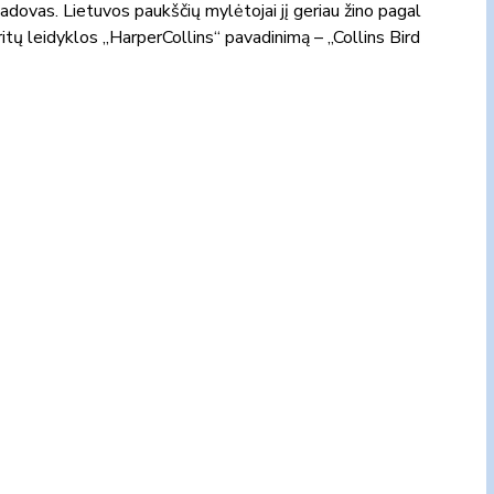
dovas. Lietuvos paukščių mylėtojai jį geriau žino pagal
britų leidyklos „HarperCollins“ pavadinimą – „Collins Bird