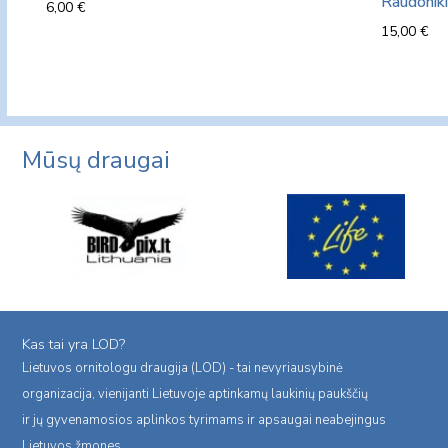
Raudonik
6,00
€
15,00
€
Mūsų draugai
Kas tai yra LOD?
Lietuvos ornitologu draugija (LOD) - tai nevyriausybinė
organizacija, vienijanti Lietuvoje aptinkamų laukinių paukščių
ir jų gyvenamosios aplinkos tyrimams ir apsaugai neabejingus
Lietuvos žmones.