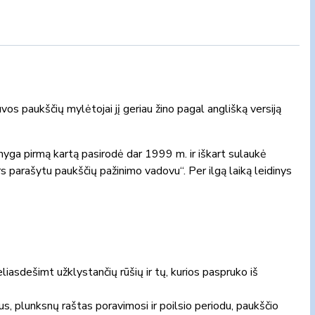
os paukščių mylėtojai jį geriau žino pagal anglišką versiją
knyga pirmą kartą pasirodė dar 1999 m. ir iškart sulaukė
rs parašytu paukščių pažinimo vadovu“. Per ilgą laiką leidinys
eliasdešimt užklystančių rūšių ir tų, kurios paspruko iš
žius, plunksnų raštas poravimosi ir poilsio periodu, paukščio