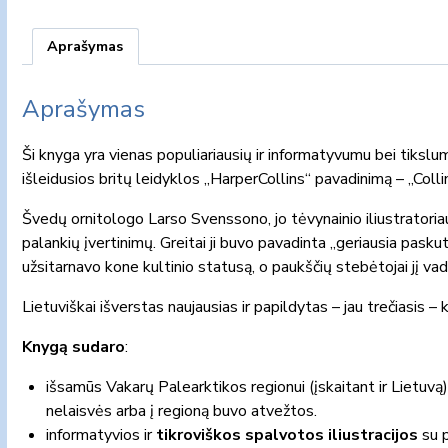
Aprašymas
Aprašymas
Ši knyga yra vienas populiariausių ir informatyvumu bei tikslu
išleidusios britų leidyklos „HarperCollins“ pavadinimą – „Colli
Švedų ornitologo Larso Svenssono, jo tėvynainio iliustratoriau
palankių įvertinimų. Greitai ji buvo pavadinta „geriausia pasku
užsitarnavo kone kultinio statusą, o paukščių stebėtojai jį vadi
Lietuviškai išverstas naujausias ir papildytas – jau trečiasis –
Knygą sudaro
:
išsamūs Vakarų Palearktikos regionui (įskaitant ir Lietuvą
nelaisvės arba į regioną buvo atvežtos.
informatyvios ir
tikroviškos spalvotos iliustracijos
su p