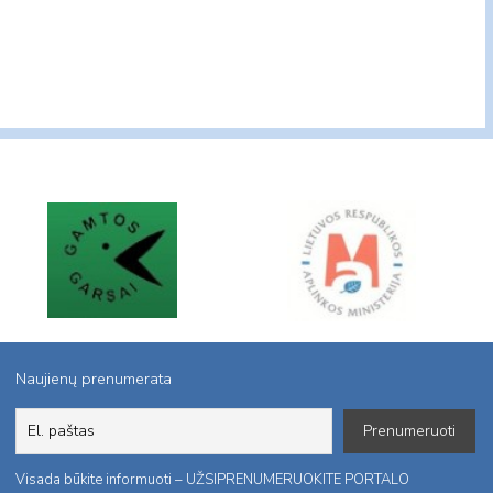
Naujienų prenumerata
Visada būkite informuoti – UŽSIPRENUMERUOKITE PORTALO