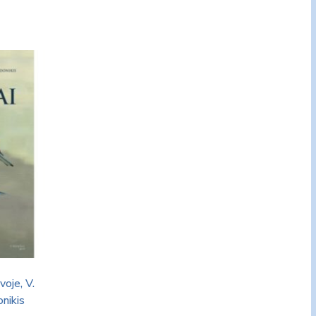
voje, V.
onikis