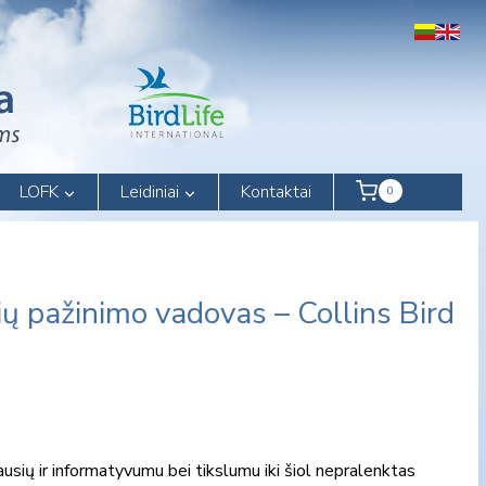
LOFK
Leidiniai
Kontaktai
0
ų pažinimo vadovas – Collins Bird
ausių ir informatyvumu bei tikslumu iki šiol nepralenktas