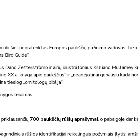
mu iki šiol nepralenktas Europos paukščių pažinimo vadovas. Lietuv
ns Bird Guide“.
s Dano Zetterströmo ir airių iliustratoriaus Killliano Mullarney 
tine XX a. knyga apie paukščius“ ir „neabejotinai geriausiu kada no
na tiesiog „ornitologų biblija“.
 knygos leidimas.
) priklausančių
700 paukščių
rūšių aprašymai
, o pabaigoje dar k
agrindiniais rūšies identifikacijai reikalingais požymiais (lytis, am