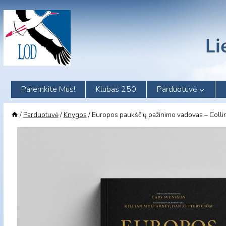
Skip
to
content
Paremkite Mus!
Klubas 250
Parduotuvė
/
Parduotuvė
/
Knygos
/
Europos paukščių pažinimo vadovas – Colli