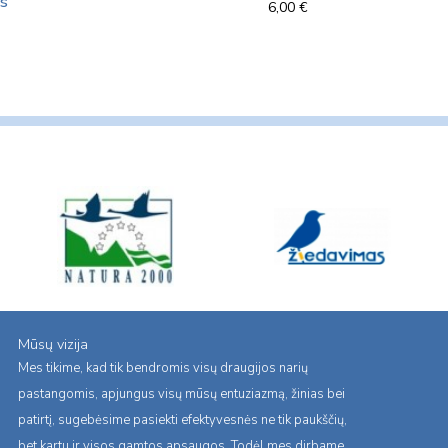
is
6,00
€
Mūsų vizija
Mes tikime, kad tik bendromis visų draugijos narių
pastangomis, apjungus visų mūsų entuziazmą, žinias bei
patirtį, sugebėsime pasiekti efektyvesnės ne tik paukščių,
bet kartu ir visos gamtos apsaugos. Todėl mes dirbame