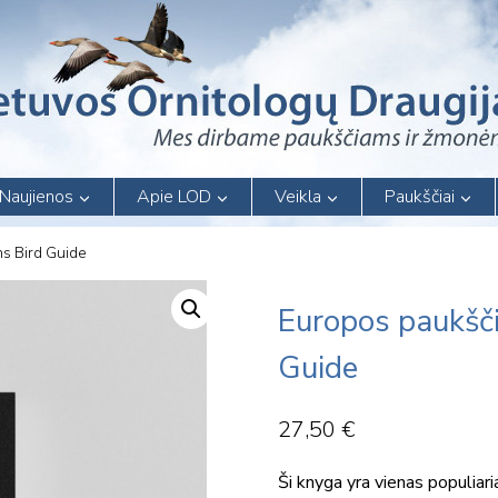
Naujienos
Apie LOD
Veikla
Paukščiai
ns Bird Guide
Europos paukšči
Guide
27,50
€
Ši knyga yra vienas populiari