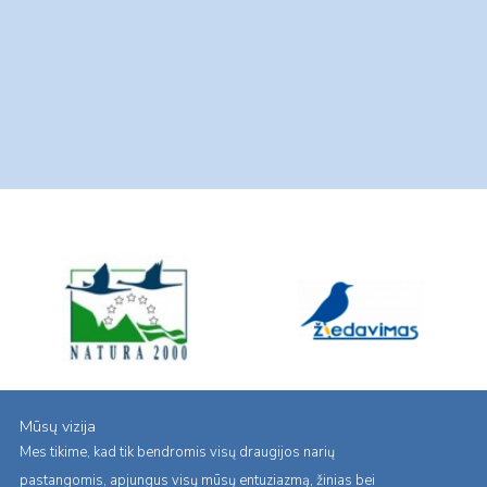
Mūsų vizija
Mes tikime, kad tik bendromis visų draugijos narių
pastangomis, apjungus visų mūsų entuziazmą, žinias bei