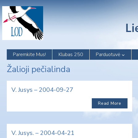
Skip
to
content
Paremkite Mus!
Klubas 250
Parduotuvė
Žalioji pečialinda
V. Jusys – 2004-09-27
Read More
V. Jusys. – 2004-04-21