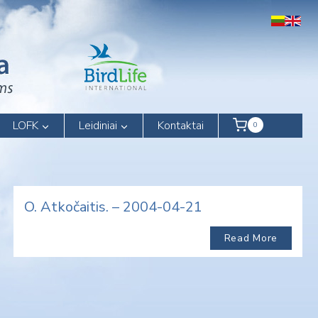
LOFK
Leidiniai
Kontaktai
0
O. Atkočaitis. – 2004-04-21
Read More