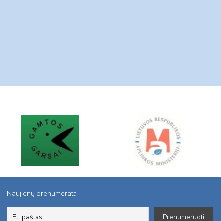
Naujienų prenumerata