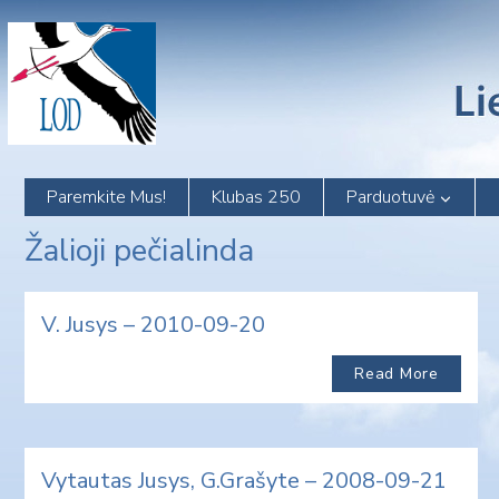
Skip
to
content
Paremkite Mus!
Klubas 250
Parduotuvė
Žalioji pečialinda
V. Jusys – 2010-09-20
Read More
Vytautas Jusys, G.Grašyte – 2008-09-21