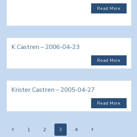
Read More
K Castren – 2006-04-23
Read More
Krister Castren – 2005-04-27
Read More
Page
Previous
Next
1
2
3
4