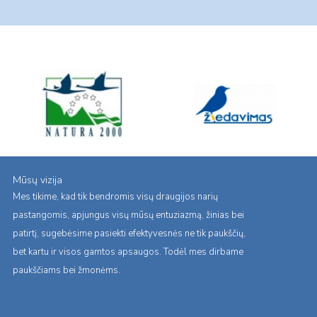
Mūsų vizija
Mes tikime, kad tik bendromis visų draugijos narių
pastangomis, apjungus visų mūsų entuziazmą, žinias bei
patirtį, sugebėsime pasiekti efektyvesnės ne tik paukščių,
bet kartu ir visos gamtos apsaugos. Todėl mes dirbame
paukščiams bei žmonėms.