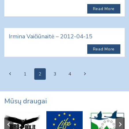
Read More
Irmina Vaičiūnaitė – 2012-04-15
Read More
Page
Previous
Next
1
2
3
4
navigation
Page
Page
Mūsų draugai