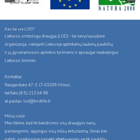
Kas tai yra LOD?
Lietuvos ornitologu draugija (LOD) - tai nevyriausybinė
organizacija, vienijanti Lietuvoje aptinkamų laukinių paukščių
ir jų gyvenamosios aplinkos tyrimams ir apsaugai neabejingus
Lietuvos žmones.
Kontaktai:
Naugarduko 47-3, LT-03208 Vilnius,
tel/faks:(8 5) 213 04 98,
el.pastas:
lod@birdlife.lt
Mūsų vizija
Mes tikime, kad tik bendromis visų draugijos narių
pastangomis, apjungus visų mūsų entuziazmą, žinias bei
patirtį, sugebėsime pasiekti efektyvesnės ne tik paukščių,