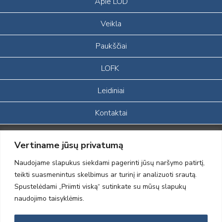
Apie LOD
Veikla
Paukščiai
LOFK
Leidiniai
Kontaktai
Portalas sukurtas įgyvendinant Lietuvos Respublikos, Europos
Vertiname jūsų privatumą
ekonominės erdvės ir Norvegijos finansinių mechanizmų iš dalies
finansuojamą paprojektį
Naudojame slapukus siekdami pagerinti jūsų naršymo patirtį,
„LOD visuomeninės /gamtosauginės veiklos sustiprinimas ir įvaizdžio
teikti suasmenintus skelbimus ar turinį ir analizuoti srautą.
formavimas įtraukiant visuomenę į aplinkosauginių tyrimų veiklą“
Spustelėdami „Priimti viską“ sutinkate su mūsų slapukų
(paprojekčio
įgyvendinimo sutarties numeris 2004-LT0008-NVO-1EEE/NOR-02-
naudojimo taisyklėmis.
059)