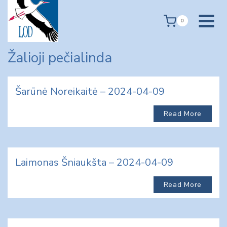
Skip
to
0
content
Žalioji pečialinda
Šarūnė Noreikaitė – 2024-04-09
Read More
Laimonas Šniaukšta – 2024-04-09
Read More