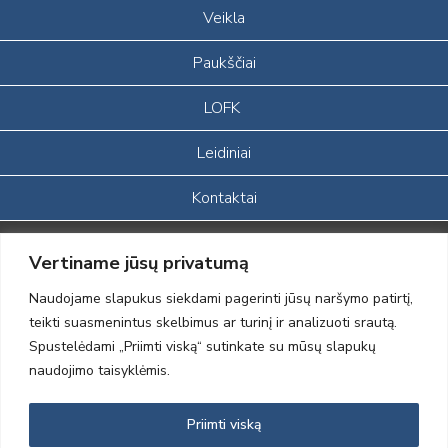
Veikla
Paukščiai
LOFK
Leidiniai
Kontaktai
Portalas sukurtas įgyvendinant Lietuvos Respublikos, Europos
Vertiname jūsų privatumą
ekonominės erdvės ir Norvegijos finansinių mechanizmų iš dalies
finansuojamą paprojektį
Naudojame slapukus siekdami pagerinti jūsų naršymo patirtį,
„LOD visuomeninės /gamtosauginės veiklos sustiprinimas ir įvaizdžio
teikti suasmenintus skelbimus ar turinį ir analizuoti srautą.
formavimas įtraukiant visuomenę į aplinkosauginių tyrimų veiklą“
Spustelėdami „Priimti viską“ sutinkate su mūsų slapukų
(paprojekčio
įgyvendinimo sutarties numeris 2004-LT0008-NVO-1EEE/NOR-02-
naudojimo taisyklėmis.
059)
Priimti viską
2012 © Lietuvos Ornitologų Draugija © 2014, Visos teisės saugomos