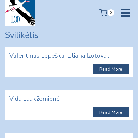
Skip
to
0
content
Svilikėlis
Valentinas Lepeška, Liliana Izotova .
Read More
Vida Laukžemienė
Read More