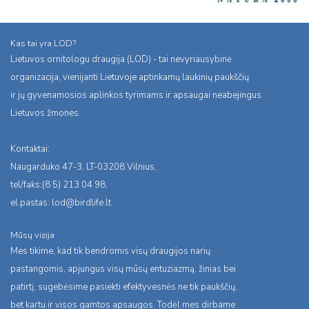
Kas tai yra LOD?
Lietuvos ornitologu draugija (LOD) - tai nevyriausybinė
organizacija, vienijanti Lietuvoje aptinkamų laukinių paukščių
ir jų gyvenamosios aplinkos tyrimams ir apsaugai neabejingus
Lietuvos žmones.
Kontaktai:
Naugarduko 47-3, LT-03208 Vilnius,
tel/faks:(8 5) 213 04 98,
el.pastas:
lod@birdlife.lt
Mūsų vizija
Mes tikime, kad tik bendromis visų draugijos narių
pastangomis, apjungus visų mūsų entuziazmą, žinias bei
patirtį, sugebėsime pasiekti efektyvesnės ne tik paukščių,
bet kartu ir visos gamtos apsaugos. Todėl mes dirbame