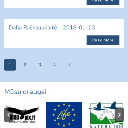
Read More
Dalia Račkauskaitė – 2018-01-13
Read More
Page
Next
1
2
3
4
navigation
Page
Mūsų draugai