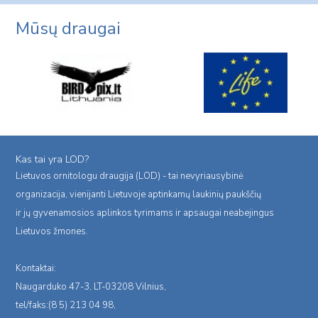
Mūsų draugai
Kas tai yra LOD?
Lietuvos ornitologu draugija (LOD) - tai nevyriausybinė
organizacija, vienijanti Lietuvoje aptinkamų laukinių paukščių
ir jų gyvenamosios aplinkos tyrimams ir apsaugai neabejingus
Lietuvos žmones.
Kontaktai:
Naugarduko 47-3, LT-03208 Vilnius,
tel/faks:(8 5) 213 04 98,