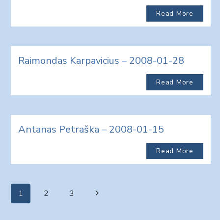
Read More
Raimondas Karpavicius – 2008-01-28
Read More
Antanas Petraška – 2008-01-15
Read More
Page
Next
1
2
3
navigation
Page