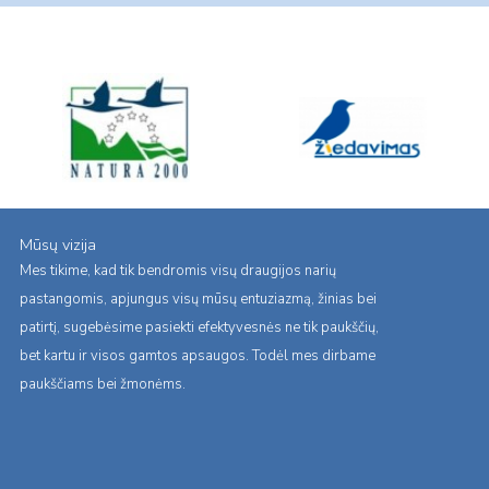
Mūsų vizija
Mes tikime, kad tik bendromis visų draugijos narių
pastangomis, apjungus visų mūsų entuziazmą, žinias bei
patirtį, sugebėsime pasiekti efektyvesnės ne tik paukščių,
bet kartu ir visos gamtos apsaugos. Todėl mes dirbame
paukščiams bei žmonėms.