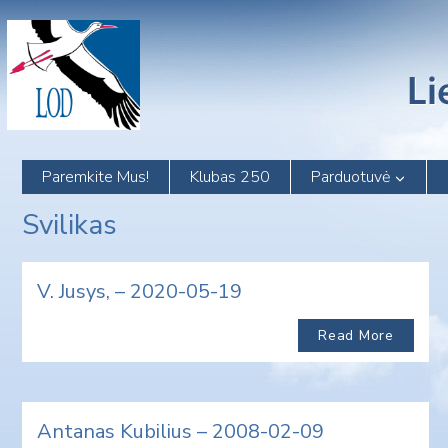
Skip
to
content
Paremkite Mus!
Klubas 250
Parduotuvė
Svilikas
V. Jusys, – 2020-05-19
Read More
Antanas Kubilius – 2008-02-09